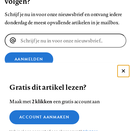
volgen?
Schrijf je nu in voor onze nieuwsbrief en ontvang iedere
donderdag de meest opvallende artikelen in je mailbox.
E-
mailadres
AANMELDEN
Deze site gebruikt cookies
VOLG ONS OP
Gratis dit artikel lezen?
Zie onze cookie policy
ACCEPTEER AANBEVOLEN INSTELLINGEN
Volg
Volg
Volg
Volg
Volg
Volg
2 klikken
Maak met
een gratis account aan
ons
ons
ons
ons
ons
ons
Functionele cookies
op
op
op
op
op
op
Contact
Colofon
Disclaimer
Privacy
About us
ACCOUNT AANMAKEN
Medische vragen verdienen
Sluiten
Footer
Analytische cookies
Facebook
LinkedIn
Bluesky
Instagram
YouTube
Pinterest
betrouwbare antwoorden