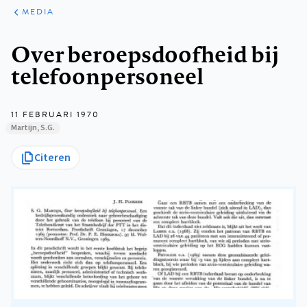
ARTIKELEN
VARIA
MEDIA
Kruimelpad
Over beroepsdoofheid bij
telefoonpersoneel
11 FEBRUARI 1970
Martijn, S.G.
Citeren