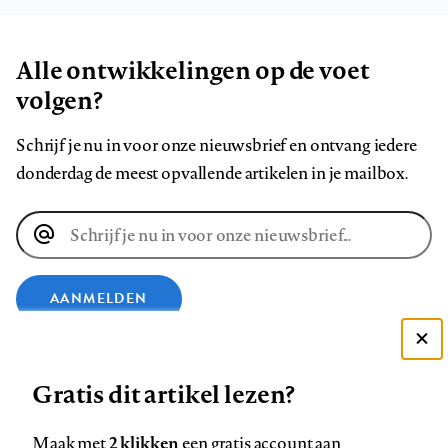
Alle ontwikkelingen op de voet
volgen?
Schrijf je nu in voor onze nieuwsbrief en ontvang iedere
donderdag de meest opvallende artikelen in je mailbox.
E-
mailadres
AANMELDEN
Deze site gebruikt cookies
VOLG ONS OP
Gratis dit artikel lezen?
Zie onze cookie policy
ACCEPTEER AANBEVOLEN INSTELLINGEN
Volg
Volg
Volg
Volg
Volg
Volg
2 klikken
Maak met
een gratis account aan