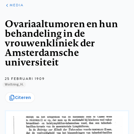
ARTIKELEN
VARIA
MEDIA
Kruimelpad
Ovariaaltumoren en hun
behandeling in de
vrouwenkliniek der
Amsterdamsche
universiteit
25 FEBRUARI 1909
Woltring, H.
Citeren