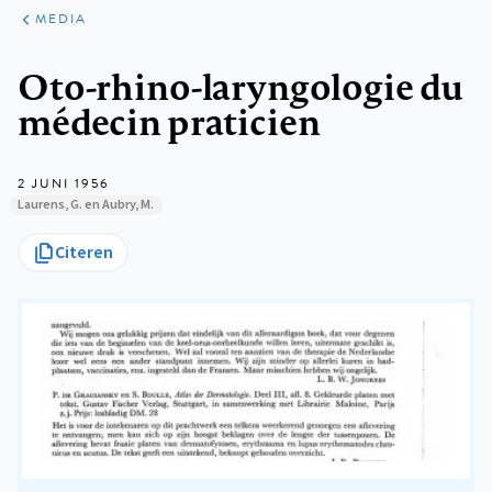
ARTIKELEN
VARIA
MEDIA
Kruimelpad
Oto-rhino-laryngologie du
médecin praticien
2 JUNI 1956
Laurens, G. en Aubry, M.
Citeren