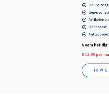
Online toega
Gepersonalis
Artikelen v
Onbeperkt l
Antwoorden o
Neem het dig
€ 15,93 per m
IK WIL