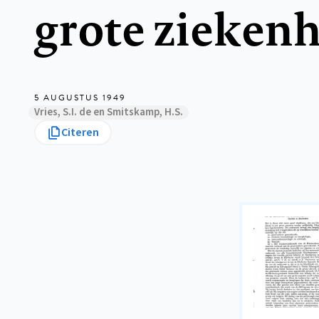
grote zieken
5 AUGUSTUS 1949
Vries, S.I. de en Smitskamp, H.S.
Citeren