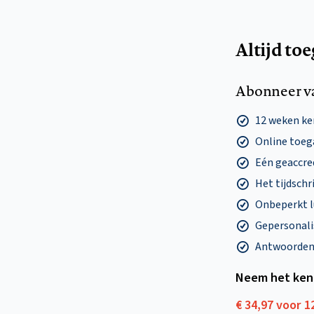
Altijd to
Abonneer v
12 weken k
Online toega
Eén geaccre
Het tijdschri
Onbeperkt l
Gepersonalis
Antwoorden o
Neem het ken
€ 34,97 voor 