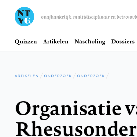
onafhankelijk, multidisciplinair en betrouw
Home
Quizzen
Artikelen
Nascholing
Dossiers
Hoofdnavigatie
ARTIKELEN
ONDERZOEK
ONDERZOEK
Kruimelpad
Organisatie v
Rhesusonder