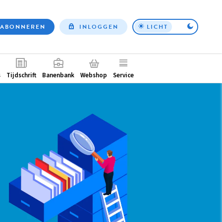
ABONNEREN
INLOGGEN
LICHT
Top
nav
ntair
s
Tijdschrift
Banenbank
Webshop
Service