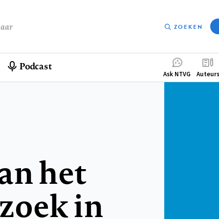
baar
ZOEKEN
Podcast
Compleme
Ask NTVG
Auteur
menu
an het
zoek in