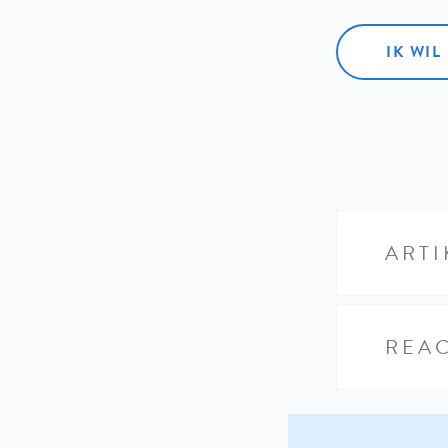
IK WI
ARTI
REAC