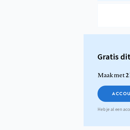
Gratis di
Maak met
2
ACCOU
Heb je al een a