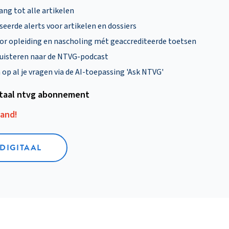
ng tot alle artikelen
eerde alerts voor artikelen en dossiers
oor opleiding en nascholing mét geaccrediteerde toetsen
uisteren naar de NTVG-podcast
p al je vragen via de AI-toepassing 'Ask NTVG'
itaal ntvg abonnement
aand!
 DIGITAAL