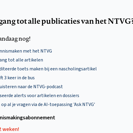
egang tot alle publicaties van het NTVG
andaag nog!
ennismaken met het NTVG
ng tot alle artikelen
diteerde toets maken bij een nascholingsartikel
ft 3 keer in de bus
uisteren naar de NTVG-podcast
eerde alerts voor artikelen en dossiers
p al je vragen via de AI-toepassing 'Ask NTVG'
nismakings­abonnement
12 weken!