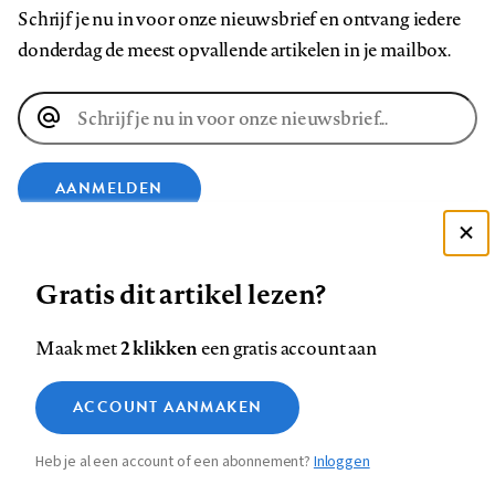
Schrijf je nu in voor onze nieuwsbrief en ontvang iedere
donderdag de meest opvallende artikelen in je mailbox.
E-
mailadres
AANMELDEN
Deze site gebruikt cookies
VOLG ONS OP
Gratis dit artikel lezen?
Zie onze cookie policy
ACCEPTEER AANBEVOLEN INSTELLINGEN
Volg
Volg
Volg
Volg
Volg
Volg
2 klikken
Maak met
een gratis account aan
ons
ons
ons
ons
ons
ons
Functionele cookies
op
op
op
op
op
op
Contact
Colofon
Disclaimer
Privacy
About us
ACCOUNT AANMAKEN
Medische vragen verdienen
Sluiten
Footer
Analytische cookies
Facebook
LinkedIn
Bluesky
Instagram
YouTube
Pinterest
betrouwbare antwoorden
Heb je al een account of een abonnement?
Inloggen
Marketing cookies
navigation
STEL ZE NU AAN ASK NTVG