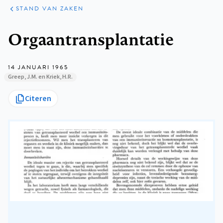
KLINISCHE
ARTIKELEN
PRAKTIJK
STAND VAN ZAKEN
Kruimelpad
Orgaantransplantatie
14 JANUARI 1965
Greep, J.M. en Kriek, H.R.
Citeren