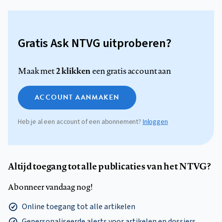
Gratis Ask NTVG uitproberen?
2 klikken
Maak met
een gratis account aan
ACCOUNT AANMAKEN
Heb je al een account of een abonnement?
Inloggen
Altijd toegang tot alle publicaties van het NTVG?
Abonneer vandaag nog!
Online toegang tot alle artikelen
Gepersonaliseerde alerts voor artikelen en dossiers