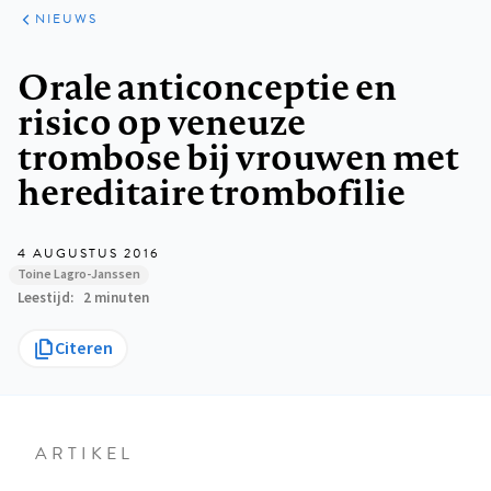
ARTIKELEN
HET
NIEUWS
KORT
Kruimelpad
Orale anticonceptie en
risico op veneuze
trombose bij vrouwen met
hereditaire trombofilie
4 AUGUSTUS 2016
Toine Lagro-Janssen
Leestijd
2 minuten
Citeren
ARTIKEL