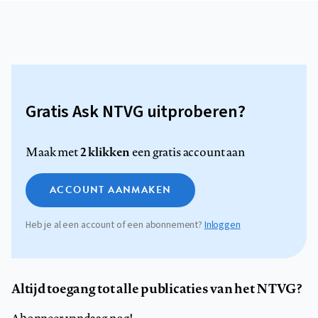
Gratis Ask NTVG uitproberen?
2 klikken
Maak met
een gratis account aan
ACCOUNT AANMAKEN
Heb je al een account of een abonnement?
Inloggen
Altijd toegang tot alle publicaties van het NTVG?
Abonneer vandaag nog!