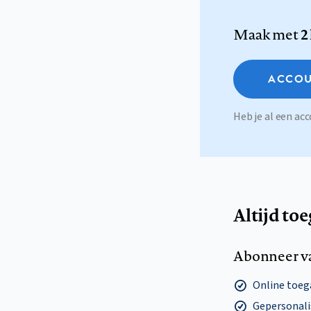
Maak met
2
ACCOU
Heb je al een a
Altijd to
Abonneer v
Online toega
Gepersonalis