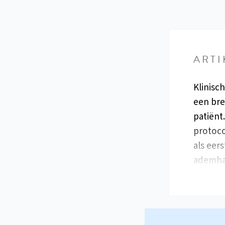
ARTI
Klinisc
een bre
patiënt
protoco
als eer
ademhal