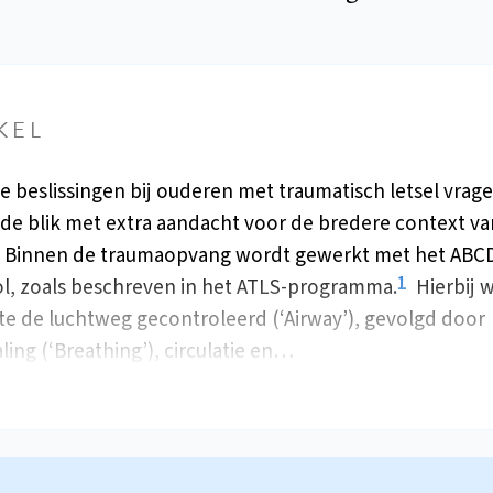
KEL
he beslissingen bij ouderen met traumatisch letsel vra
de blik met extra aandacht voor de bredere context va
. Binnen de traumaopvang wordt gewerkt met het ABC
1
l, zoals beschreven in het ATLS-programma.
Hierbij 
ste de luchtweg gecontroleerd (‘Airway’), gevolgd door
ing (‘Breathing’), circulatie en…