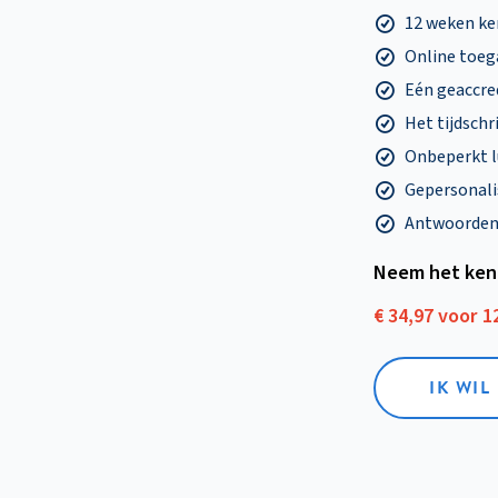
12 weken k
Online toega
Eén geaccre
Het tijdschri
Onbeperkt l
Gepersonalis
Antwoorden o
Neem het ken
€ 34,97 voor 
IK WI