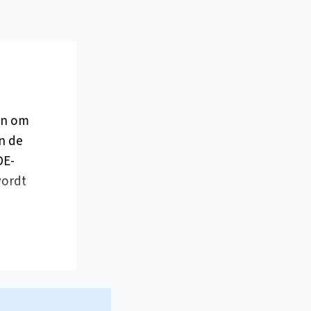
gen om
n de
DE-
wordt