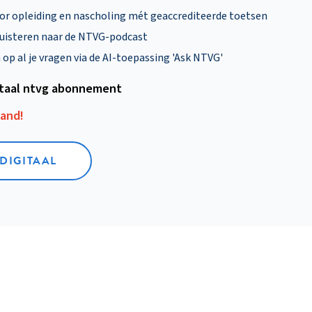
oor opleiding en nascholing mét geaccrediteerde toetsen
uisteren naar de NTVG-podcast
p al je vragen via de AI-toepassing 'Ask NTVG'
itaal ntvg abonnement
aand!
 DIGITAAL