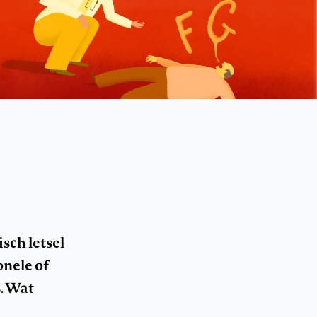
sch letsel
onele of
. Wat