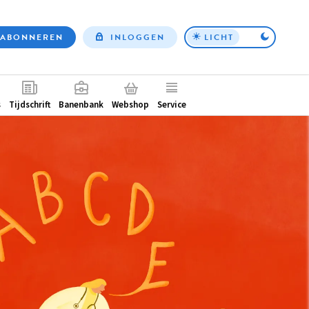
ABONNEREN
INLOGGEN
LICHT
Top
nav
ntair
s
Tijdschrift
Banenbank
Webshop
Service