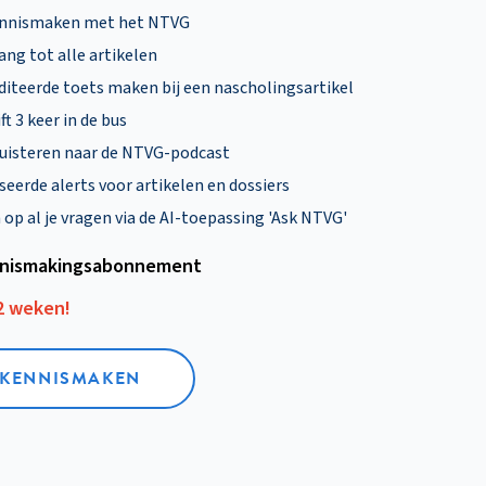
ennismaken met het NTVG
ng tot alle artikelen
diteerde toets maken bij een nascholingsartikel
ft 3 keer in de bus
uisteren naar de NTVG-podcast
eerde alerts voor artikelen en dossiers
p al je vragen via de AI-toepassing 'Ask NTVG'
nismakings­abonnement
12 weken!
L KENNISMAKEN