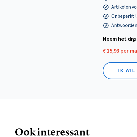
Artikelen v
Onbeperkt l
Antwoorden o
Neem het dig
€ 15,93 per m
IK WIL
Ook interessant