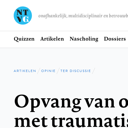
onafhankelijk, multidisciplinair en betrouw
Home
Quizzen
Artikelen
Nascholing
Dossiers
Hoofdnavigatie
ARTIKELEN
OPINIE
TER DISCUSSIE
Kruimelpad
Opvang van 
met traumatis