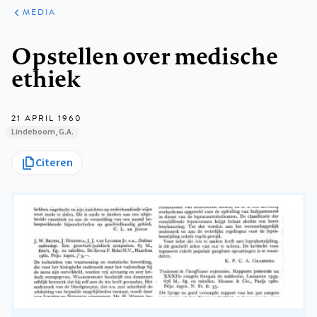
ARTIKELEN
VARIA
MEDIA
Kruimelpad
Opstellen over medische
ethiek
21 APRIL 1960
Lindeboom, G.A.
Citeren