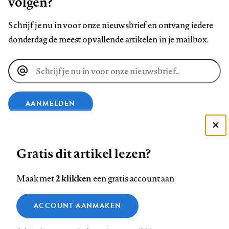
volgen?
Schrijf je nu in voor onze nieuwsbrief en ontvang iedere
donderdag de meest opvallende artikelen in je mailbox.
E-
mailadres
AANMELDEN
VOLG ONS OP
Deze site gebruikt cookies
Gratis dit artikel lezen?
Zie onze cookie policy
Volg
Volg
Volg
Volg
Volg
Volg
ACCEPTEER AANBEVOLEN INSTELLINGEN
2 klikken
Maak met
een gratis account aan
ons
ons
ons
ons
ons
ons
Functionele cookies
op
op
op
op
op
op
Contact
Colofon
Disclaimer
Privacy
About us
ACCOUNT AANMAKEN
Medische vragen verdienen
Footer
Sluiten
Analytische cookies
Facebook
LinkedIn
Bluesky
Instagram
YouTube
Pinterest
betrouwbare antwoorden