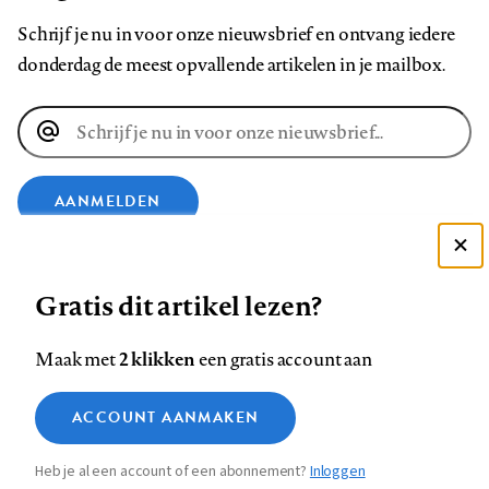
Schrijf je nu in voor onze nieuwsbrief en ontvang iedere
donderdag de meest opvallende artikelen in je mailbox.
E-
mailadres
AANMELDEN
Deze site gebruikt cookies
VOLG ONS OP
Gratis dit artikel lezen?
Zie onze cookie policy
ACCEPTEER AANBEVOLEN INSTELLINGEN
Volg
Volg
Volg
Volg
Volg
Volg
2 klikken
Maak met
een gratis account aan
ons
ons
ons
ons
ons
ons
Functionele cookies
op
op
op
op
op
op
Contact
Colofon
Disclaimer
Privacy
About us
ACCOUNT AANMAKEN
Medische vragen verdienen
Sluiten
Footer
Analytische cookies
Facebook
LinkedIn
Bluesky
Instagram
YouTube
Pinterest
betrouwbare antwoorden
Heb je al een account of een abonnement?
Inloggen
Marketing cookies