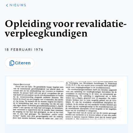
ARTIKELEN
HET
NIEUWS
KORT
Kruimelpad
Opleiding voor revalidatie-
verpleegkundigen
18 FEBRUARI 1976
Citeren