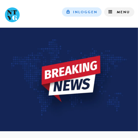
INLOGGEN
MENU
Top
navigation
IN