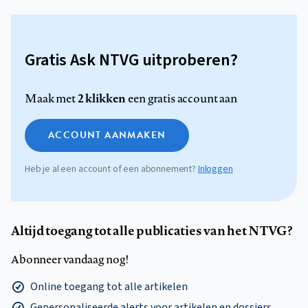
Gratis Ask NTVG uitproberen?
2 klikken
Maak met
een gratis account aan
ACCOUNT AANMAKEN
Heb je al een account of een abonnement?
Inloggen
Altijd toegang tot alle publicaties van het NTVG?
Abonneer vandaag nog!
Online toegang tot alle artikelen
Gepersonaliseerde alerts voor artikelen en dossiers