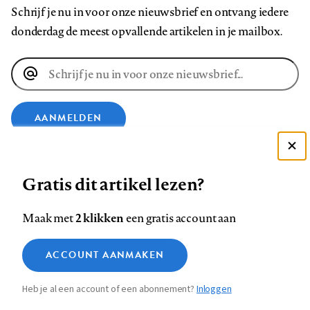
Schrijf je nu in voor onze nieuwsbrief en ontvang iedere
donderdag de meest opvallende artikelen in je mailbox.
E-
mailadres
AANMELDEN
Deze site gebruikt cookies
VOLG ONS OP
Gratis dit artikel lezen?
Zie onze cookie policy
ACCEPTEER AANBEVOLEN INSTELLINGEN
Volg
Volg
Volg
Volg
Volg
Volg
2 klikken
Maak met
een gratis account aan
ons
ons
ons
ons
ons
ons
Functionele cookies
op
op
op
op
op
op
Contact
Colofon
Disclaimer
Privacy
About us
ACCOUNT AANMAKEN
Medische vragen verdienen
Sluiten
Footer
Analytische cookies
Facebook
LinkedIn
Bluesky
Instagram
YouTube
Pinterest
betrouwbare antwoorden
Heb je al een account of een abonnement?
Inloggen
Marketing cookies
navigation
STEL ZE NU AAN ASK NTVG