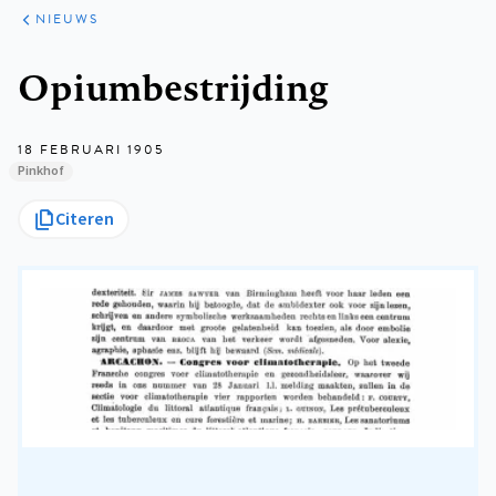
ARTIKELEN
HET
NIEUWS
KORT
Kruimelpad
Opiumbestrijding
18 FEBRUARI 1905
Pinkhof
Citeren