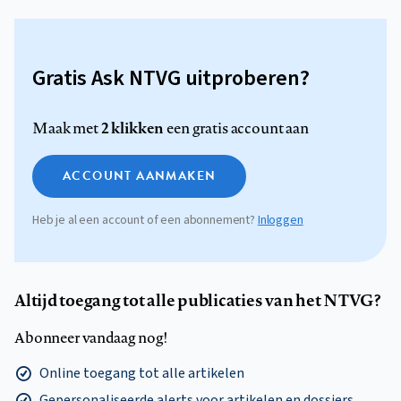
Gratis Ask NTVG uitproberen?
2 klikken
Maak met
een gratis account aan
ACCOUNT AANMAKEN
Heb je al een account of een abonnement?
Inloggen
Altijd toegang tot alle publicaties van het NTVG?
Abonneer vandaag nog!
Online toegang tot alle artikelen
Gepersonaliseerde alerts voor artikelen en dossiers