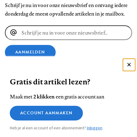
Schrijf je nu in voor onze nieuwsbrief en ontvang iedere
donderdag de meest opvallende artikelen in je mailbox.
E-
mailadres
AANMELDEN
VOLG ONS OP
Deze site gebruikt cookies
Gratis dit artikel lezen?
Zie onze cookie policy
ACCEPTEER AANBEVOLEN INSTELLINGEN
Volg
Volg
Volg
Volg
Volg
Volg
2 klikken
Maak met
een gratis account aan
ons
ons
ons
ons
ons
ons
Functionele cookies
op
op
op
op
op
op
Contact
Colofon
Disclaimer
Privacy
About us
ACCOUNT AANMAKEN
Medische vragen verdienen
Sluiten
Footer
Analytische cookies
Facebook
LinkedIn
Bluesky
Instagram
YouTube
Pinterest
betrouwbare antwoorden
Heb je al een account of een abonnement?
Inloggen
Marketing cookies
navigation
STEL ZE NU AAN ASK NTVG