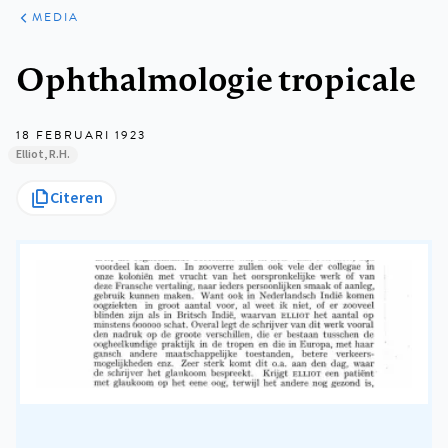
ARTIKELEN
VARIA
MEDIA
Kruimelpad
Ophthalmologie tropicale
18 FEBRUARI 1923
Elliot, R.H.
Citeren