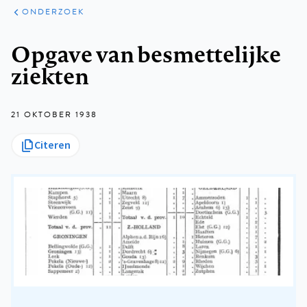
ARTIKELEN
ONDERZOEK
ONDERZOEK
Kruimelpad
Opgave van besmettelijke
ziekten
21 OKTOBER 1938
Citeren