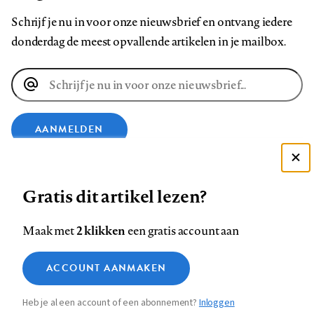
Schrijf je nu in voor onze nieuwsbrief en ontvang iedere
donderdag de meest opvallende artikelen in je mailbox.
E-
mailadres
AANMELDEN
Deze site gebruikt cookies
VOLG ONS OP
Gratis dit artikel lezen?
Zie onze cookie policy
ACCEPTEER AANBEVOLEN INSTELLINGEN
Volg
Volg
Volg
Volg
Volg
Volg
2 klikken
Maak met
een gratis account aan
ons
ons
ons
ons
ons
ons
Functionele cookies
op
op
op
op
op
op
Contact
Colofon
Disclaimer
Privacy
About us
ACCOUNT AANMAKEN
Medische vragen verdienen
Sluiten
Footer
Analytische cookies
Facebook
LinkedIn
Bluesky
Instagram
YouTube
Pinterest
betrouwbare antwoorden
Heb je al een account of een abonnement?
Inloggen
Marketing cookies