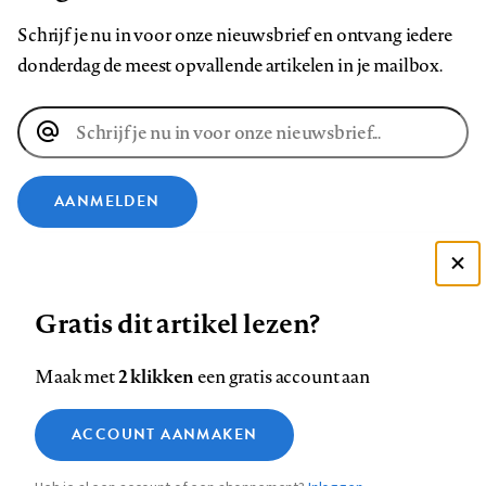
Schrijf je nu in voor onze nieuwsbrief en ontvang iedere
donderdag de meest opvallende artikelen in je mailbox.
E-
mailadres
AANMELDEN
VOLG ONS OP
Deze site gebruikt cookies
Gratis dit artikel lezen?
Zie onze cookie policy
Volg
Volg
Volg
Volg
Volg
Volg
ACCEPTEER AANBEVOLEN INSTELLINGEN
ons
ons
2 klikken
ons
ons
ons
ons
Maak met
een gratis account aan
op
op
op
op
op
op
Contact
Colofon
Disclaimer
Privacy
About us
Functionele cookies
Footer
ACCOUNT AANMAKEN
Facebook
LinkedIn
Bluesky
Instagram
YouTube
Pinterest
Medische vragen verdienen
Sluiten
Analytische cookies
betrouwbare antwoorden