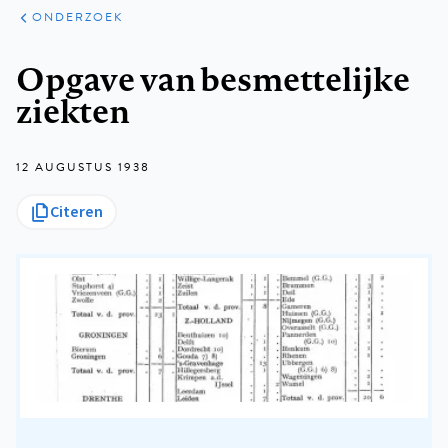
ARTIKELEN
ONDERZOEK
ONDERZOEK
Kruimelpad
Opgave van besmettelijke
ziekten
12 AUGUSTUS 1938
Citeren