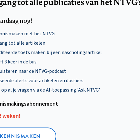
egang tot alle publicaties van het NTVG
andaag nog!
ennismaken met het NTVG
ng tot alle artikelen
diteerde toets maken bij een nascholingsartikel
ft 3 keer in de bus
uisteren naar de NTVG-podcast
eerde alerts voor artikelen en dossiers
p al je vragen via de AI-toepassing 'Ask NTVG'
nismakings­abonnement
12 weken!
L KENNISMAKEN