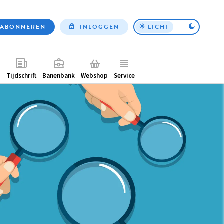
ABONNEREN
INLOGGEN
LICHT
Top
nav
ntair
s
Tijdschrift
Banenbank
Webshop
Service