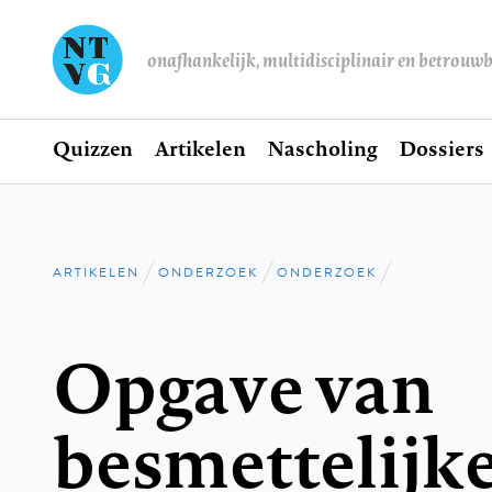
onafhankelijk, multidisciplinair en betrouw
Home
Quizzen
Artikelen
Nascholing
Dossiers
Hoofdnavigatie
ARTIKELEN
ONDERZOEK
ONDERZOEK
Kruimelpad
Opgave van
besmettelijke