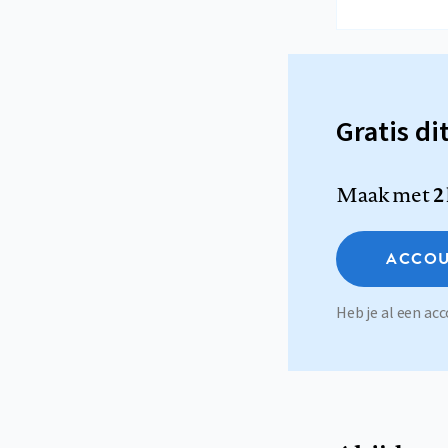
Gratis di
Maak met
2
ACCOU
Heb je al een a