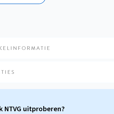
KELINFORMATIE
TIES
sk NTVG uitproberen?