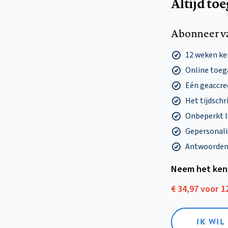
Altijd to
Abonneer v
12 weken k
Online toega
Eén geaccre
Het tijdschri
Onbeperkt l
Gepersonalis
Antwoorden o
Neem het ken
€ 34,97 voor 
IK WI