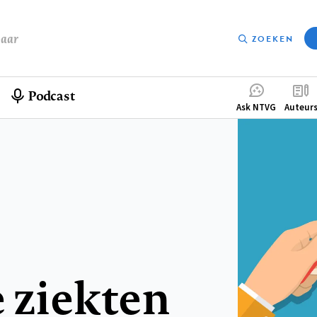
baar
ZOEKEN
Podcast
Compleme
Ask NTVG
Auteur
menu
 ziekten