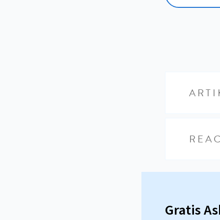
ARTI
REAC
Gratis A