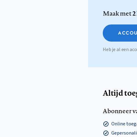
Maak met
2
ACCOU
Heb je al een a
Altijd to
Abonneer v
Online toega
Gepersonalis