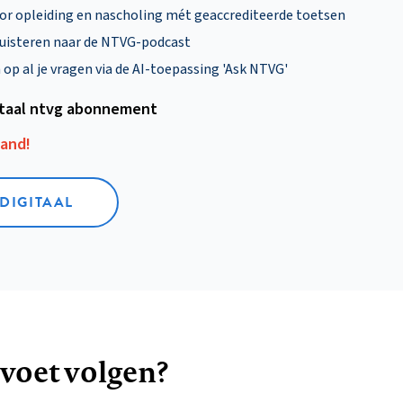
oor opleiding en nascholing mét geaccrediteerde toetsen
uisteren naar de NTVG-podcast
p al je vragen via de AI-toepassing 'Ask NTVG'
itaal ntvg abonnement
aand!
 DIGITAAL
 voet volgen?