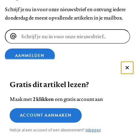
Schrijf je nu in voor onze nieuwsbrief en ontvang iedere
donderdag de meest opvallende artikelen in je mailbox.
E-
mailadres
AANMELDEN
Deze site gebruikt cookies
VOLG ONS OP
Gratis dit artikel lezen?
Zie onze cookie policy
ACCEPTEER AANBEVOLEN INSTELLINGEN
Volg
Volg
Volg
Volg
Volg
Volg
2 klikken
Maak met
een gratis account aan
ons
ons
ons
ons
ons
ons
Functionele cookies
op
op
op
op
op
op
Contact
Colofon
Disclaimer
Privacy
About us
ACCOUNT AANMAKEN
Medische vragen verdienen
Sluiten
Footer
Analytische cookies
Facebook
LinkedIn
Bluesky
Instagram
YouTube
Pinterest
betrouwbare antwoorden
Heb je al een account of een abonnement?
Inloggen
Marketing cookies