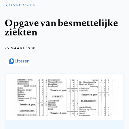
ARTIKELEN
ONDERZOEK
ONDERZOEK
Kruimelpad
Opgave van besmettelijke
ziekten
25 MAART 1930
Citeren