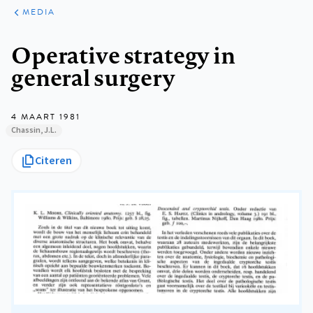
ARTIKELEN
VARIA
MEDIA
Kruimelpad
Operative strategy in
general surgery
4 MAART 1981
Chassin, J.L.
Citeren