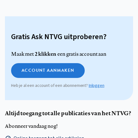
Gratis Ask NTVG uitproberen?
2 klikken
Maak met
een gratis account aan
ACCOUNT AANMAKEN
Heb je al een account of een abonnement?
Inloggen
Altijd toegang tot alle publicaties van het NTVG?
Abonneer vandaag nog!