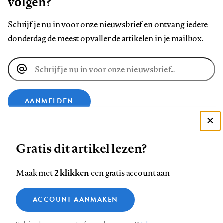
volgen?
Schrijf je nu in voor onze nieuwsbrief en ontvang iedere
donderdag de meest opvallende artikelen in je mailbox.
E-
mailadres
AANMELDEN
Deze site gebruikt cookies
VOLG ONS OP
Gratis dit artikel lezen?
Zie onze cookie policy
ACCEPTEER AANBEVOLEN INSTELLINGEN
Volg
Volg
Volg
Volg
Volg
Volg
2 klikken
Maak met
een gratis account aan
ons
ons
ons
ons
ons
ons
Functionele cookies
op
op
op
op
op
op
Contact
Colofon
Disclaimer
Privacy
About us
ACCOUNT AANMAKEN
Medische vragen verdienen
Sluiten
Footer
Analytische cookies
Facebook
LinkedIn
Bluesky
Instagram
YouTube
Pinterest
betrouwbare antwoorden