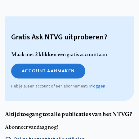
Gratis Ask NTVG uitproberen?
2 klikken
Maak met
een gratis account aan
ACCOUNT AANMAKEN
Heb je al een account of een abonnement?
Inloggen
Altijd toegang tot alle publicaties van het NTVG?
Abonneer vandaag nog!