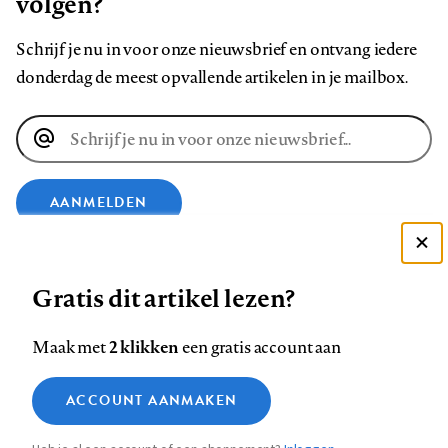
volgen?
Schrijf je nu in voor onze nieuwsbrief en ontvang iedere
donderdag de meest opvallende artikelen in je mailbox.
E-
mailadres
AANMELDEN
Deze site gebruikt cookies
VOLG ONS OP
Gratis dit artikel lezen?
Zie onze cookie policy
ACCEPTEER AANBEVOLEN INSTELLINGEN
Volg
Volg
Volg
Volg
Volg
Volg
2 klikken
Maak met
een gratis account aan
ons
ons
ons
ons
ons
ons
Functionele cookies
op
op
op
op
op
op
Contact
Colofon
Disclaimer
Privacy
About us
ACCOUNT AANMAKEN
Medische vragen verdienen
Sluiten
Footer
Analytische cookies
Facebook
LinkedIn
Bluesky
Instagram
YouTube
Pinterest
betrouwbare antwoorden