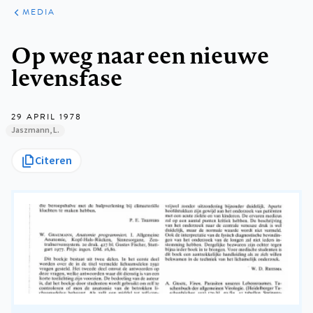
ARTIKELEN
VARIA
MEDIA
Kruimelpad
Op weg naar een nieuwe
levensfase
29 APRIL 1978
Jaszmann, L.
Citeren