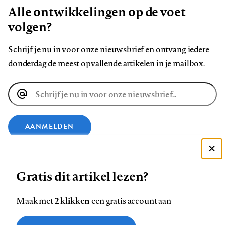
Alle ontwikkelingen op de voet
volgen?
Schrijf je nu in voor onze nieuwsbrief en ontvang iedere
donderdag de meest opvallende artikelen in je mailbox.
E-
mailadres
AANMELDEN
VOLG ONS OP
Deze site gebruikt cookies
Gratis dit artikel lezen?
Zie onze cookie policy
Volg
Volg
Volg
Volg
Volg
Volg
ACCEPTEER AANBEVOLEN INSTELLINGEN
2 klikken
Maak met
een gratis account aan
ons
ons
ons
ons
ons
ons
Functionele cookies
op
op
op
op
op
op