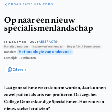
ARTIKELEN
PERSPECTIEF
ORGANISATIE VAN ZORG
Kruimelpad
Op naar een nieuw
specialismenlandschap
18 DECEMBER 2023
ABSTRACT
Marielle Jambroes
Nadine van Veenendaal
Roger A.M.J. Damoiseaux
Methodologie van onderzoek
Dossier
Leestijd
10 minuten
Citeren
Laat generalisme weer de norm worden, daar kunnen
zowel patiënt als arts van profiteren. Dat zegt het
College Geneeskundige Specialismen. Hoe zou zo’n
nieuw stelsel eruitzien?