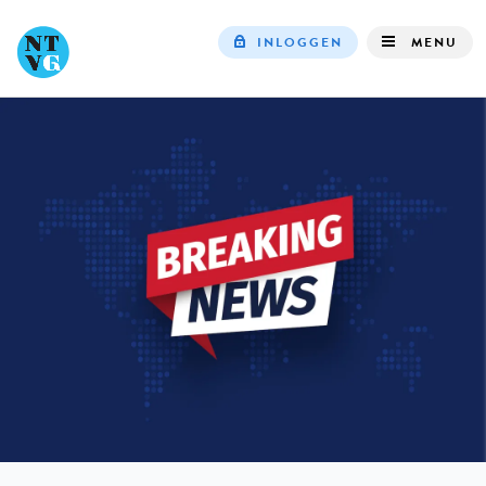
INLOGGEN
MENU
Top
navigation
IN