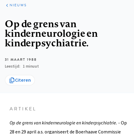
ARTIKELEN
HET
NIEUWS
KORT
Kruimelpad
Op de grens van
kinderneurologie en
kinderpsychiatrie.
31 MAART 1988
Leestijd
1 minuut
Citeren
ARTIKEL
Op de grens van kinderneurologie en kinderpsychiatrie.
- Op
28 en 29 april a.s. organiseert de Boerhaave Commissie