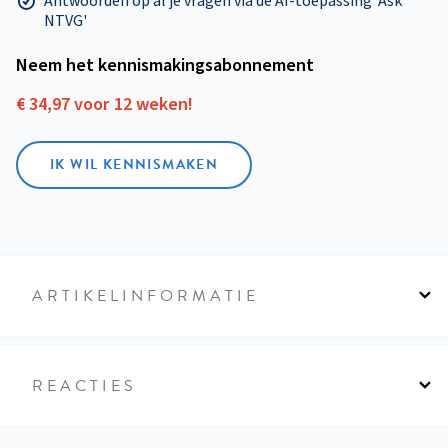
Antwoorden op al je vragen via de AI-toepassing 'Ask
NTVG'
Neem het kennismakings­abonnement
€ 34,97 voor 12 weken!
IK WIL KENNISMAKEN
ARTIKELINFORMATIE
REACTIES