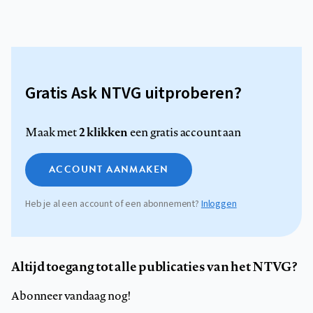
Gratis Ask NTVG uitproberen?
2 klikken
Maak met
een gratis account aan
ACCOUNT AANMAKEN
Heb je al een account of een abonnement?
Inloggen
Altijd toegang tot alle publicaties van het NTVG?
Abonneer vandaag nog!