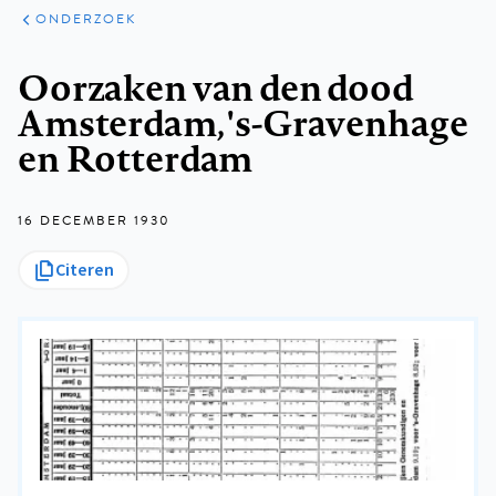
ARTIKELEN
ONDERZOEK
ONDERZOEK
Kruimelpad
Oorzaken van den dood
Amsterdam, 's-Gravenhage
en Rotterdam
16 DECEMBER 1930
Citeren