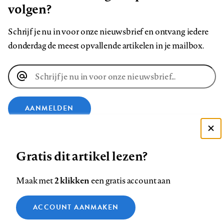
volgen?
Schrijf je nu in voor onze nieuwsbrief en ontvang iedere
donderdag de meest opvallende artikelen in je mailbox.
E-
mailadres
AANMELDEN
Deze site gebruikt cookies
VOLG ONS OP
Gratis dit artikel lezen?
Zie onze cookie policy
ACCEPTEER AANBEVOLEN INSTELLINGEN
Volg
Volg
Volg
Volg
Volg
Volg
2 klikken
Maak met
een gratis account aan
ons
ons
ons
ons
ons
ons
Functionele cookies
op
op
op
op
op
op
Contact
Colofon
Disclaimer
Privacy
About us
ACCOUNT AANMAKEN
Medische vragen verdienen
Sluiten
Footer
Analytische cookies
Facebook
LinkedIn
Bluesky
Instagram
YouTube
Pinterest
betrouwbare antwoorden