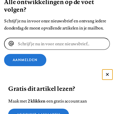
Alle ontwikkelingen op de voet
volgen?
Schrijf je nu in voor onze nieuwsbrief en ontvang iedere
donderdag de meest opvallende artikelen in je mailbox.
E-
mailadres
AANMELDEN
VOLG ONS OP
Deze site gebruikt cookies
Gratis dit artikel lezen?
Zie onze cookie policy
Volg
Volg
Volg
Volg
Volg
Volg
ACCEPTEER AANBEVOLEN INSTELLINGEN
ons
ons
2 klikken
ons
ons
ons
ons
Maak met
een gratis account aan
op
op
op
op
op
op
Contact
Colofon
Disclaimer
Privacy
About us
Functionele cookies