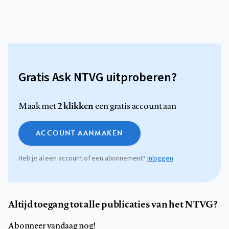
Gratis Ask NTVG uitproberen?
2 klikken
Maak met
een gratis account aan
ACCOUNT AANMAKEN
Heb je al een account of een abonnement?
Inloggen
Altijd toegang tot alle publicaties van het NTVG?
Abonneer vandaag nog!