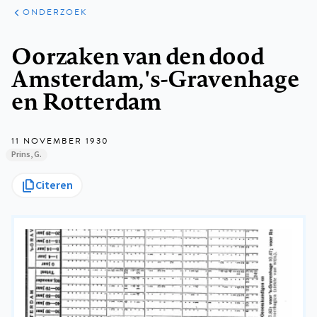
ARTIKELEN
ONDERZOEK
ONDERZOEK
Kruimelpad
Oorzaken van den dood
Amsterdam, 's-Gravenhage
en Rotterdam
11 NOVEMBER 1930
Prins, G.
Citeren