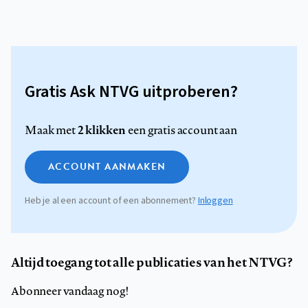
Gratis Ask NTVG uitproberen?
2 klikken
Maak met
een gratis account aan
ACCOUNT AANMAKEN
Heb je al een account of een abonnement?
Inloggen
Altijd toegang tot alle publicaties van het NTVG?
Abonneer vandaag nog!