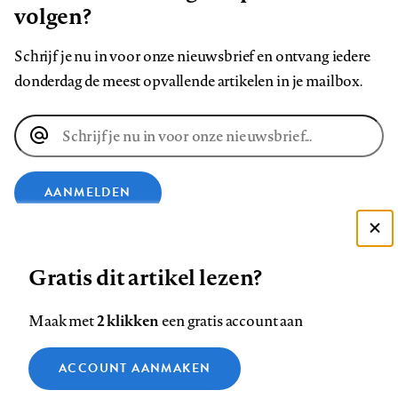
volgen?
Schrijf je nu in voor onze nieuwsbrief en ontvang iedere
donderdag de meest opvallende artikelen in je mailbox.
E-
mailadres
AANMELDEN
Deze site gebruikt cookies
VOLG ONS OP
Gratis dit artikel lezen?
Zie onze cookie policy
ACCEPTEER AANBEVOLEN INSTELLINGEN
Volg
Volg
Volg
Volg
Volg
Volg
2 klikken
Maak met
een gratis account aan
ons
ons
ons
ons
ons
ons
Functionele cookies
op
op
op
op
op
op
Contact
Colofon
Disclaimer
Privacy
About us
ACCOUNT AANMAKEN
Medische vragen verdienen
Sluiten
Footer
Analytische cookies
Facebook
LinkedIn
Bluesky
Instagram
YouTube
Pinterest
betrouwbare antwoorden