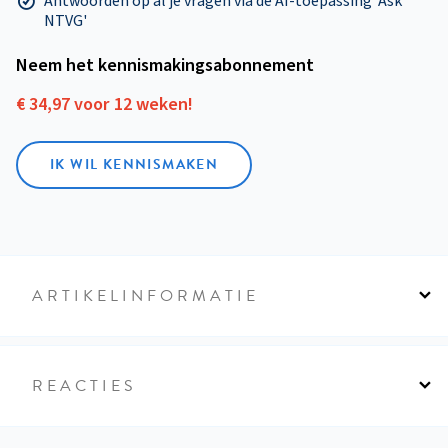
Antwoorden op al je vragen via de AI-toepassing 'Ask
NTVG'
Neem het kennismakings­abonnement
€ 34,97 voor 12 weken!
IK WIL KENNISMAKEN
ARTIKELINFORMATIE
REACTIES