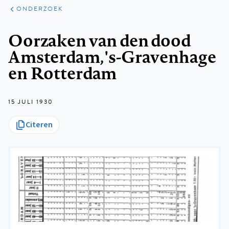
ARTIKELEN
ONDERZOEK
ONDERZOEK
Kruimelpad
Oorzaken van den dood
Amsterdam, 's-Gravenhage
en Rotterdam
15 JULI 1930
Citeren