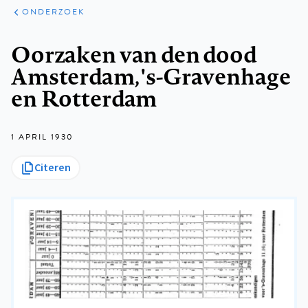
ARTIKELEN
ONDERZOEK
ONDERZOEK
Kruimelpad
Oorzaken van den dood
Amsterdam, 's-Gravenhage
en Rotterdam
1 APRIL 1930
Citeren