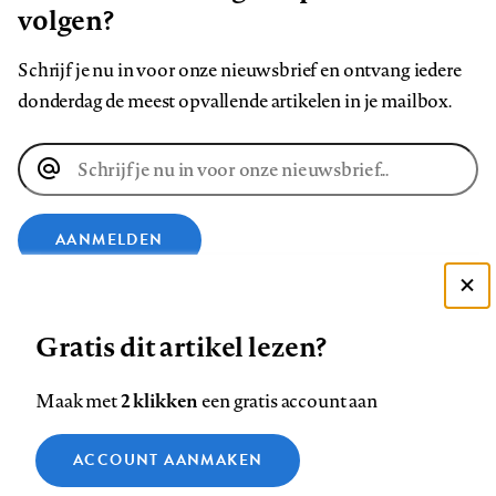
volgen?
Schrijf je nu in voor onze nieuwsbrief en ontvang iedere
donderdag de meest opvallende artikelen in je mailbox.
E-
mailadres
AANMELDEN
VOLG ONS OP
Deze site gebruikt cookies
Gratis dit artikel lezen?
Zie onze cookie policy
ACCEPTEER AANBEVOLEN INSTELLINGEN
Volg
Volg
Volg
Volg
Volg
Volg
2 klikken
Maak met
een gratis account aan
ons
ons
ons
ons
ons
ons
Functionele cookies
op
op
op
op
op
op
Contact
Colofon
Disclaimer
Privacy
About us
ACCOUNT AANMAKEN
Medische vragen verdienen
Sluiten
Footer
Analytische cookies
Facebook
LinkedIn
Bluesky
Instagram
YouTube
Pinterest
betrouwbare antwoorden