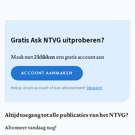
Gratis Ask NTVG uitproberen?
2 klikken
Maak met
een gratis account aan
ACCOUNT AANMAKEN
Heb je al een account of een abonnement?
Inloggen
Altijd toegang tot alle publicaties van het NTVG?
Abonneer vandaag nog!