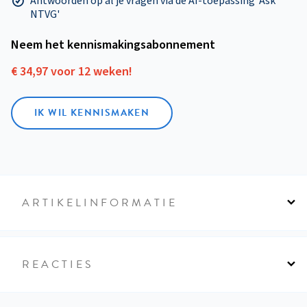
Antwoorden op al je vragen via de AI-toepassing 'Ask
NTVG'
Neem het kennismakings­abonnement
€ 34,97 voor 12 weken!
IK WIL KENNISMAKEN
ARTIKELINFORMATIE
REACTIES