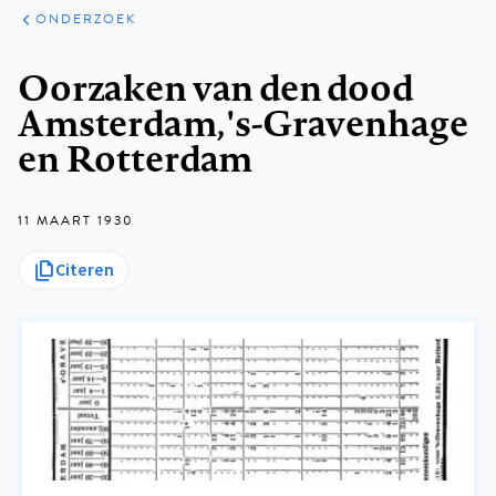
ARTIKELEN
ONDERZOEK
ONDERZOEK
Kruimelpad
Oorzaken van den dood
Amsterdam, 's-Gravenhage
en Rotterdam
11 MAART 1930
Citeren