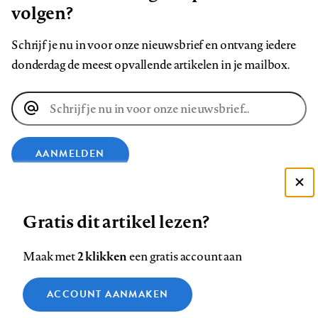
volgen?
Schrijf je nu in voor onze nieuwsbrief en ontvang iedere
donderdag de meest opvallende artikelen in je mailbox.
E-
mailadres
AANMELDEN
Deze site gebruikt cookies
VOLG ONS OP
Gratis dit artikel lezen?
Zie onze cookie policy
ACCEPTEER AANBEVOLEN INSTELLINGEN
Volg
Volg
Volg
Volg
Volg
Volg
2 klikken
Maak met
een gratis account aan
ons
ons
ons
ons
ons
ons
Functionele cookies
op
op
op
op
op
op
Contact
Colofon
Disclaimer
Privacy
About us
ACCOUNT AANMAKEN
Medische vragen verdienen
Sluiten
Footer
Analytische cookies
Facebook
LinkedIn
Bluesky
Instagram
YouTube
Pinterest
betrouwbare antwoorden