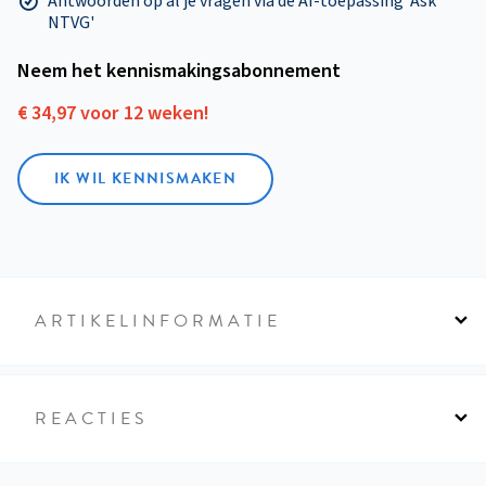
Antwoorden op al je vragen via de AI-toepassing 'Ask
NTVG'
Neem het kennismakings­abonnement
€ 34,97 voor 12 weken!
IK WIL KENNISMAKEN
ARTIKELINFORMATIE
REACTIES