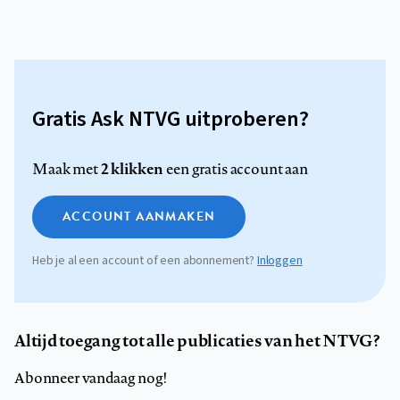
Gratis Ask NTVG uitproberen?
2 klikken
Maak met
een gratis account aan
ACCOUNT AANMAKEN
Heb je al een account of een abonnement?
Inloggen
Altijd toegang tot alle publicaties van het NTVG?
Abonneer vandaag nog!