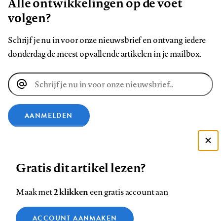
Alle ontwikkelingen op de voet
volgen?
Schrijf je nu in voor onze nieuwsbrief en ontvang iedere
donderdag de meest opvallende artikelen in je mailbox.
E-
mailadres
AANMELDEN
VOLG ONS OP
Deze site gebruikt cookies
Gratis dit artikel lezen?
Zie onze cookie policy
Volg
Volg
Volg
Volg
Volg
Volg
ACCEPTEER AANBEVOLEN INSTELLINGEN
2 klikken
Maak met
een gratis account aan
ons
ons
ons
ons
ons
ons
op
op
op
op
op
op
Functionele cookies
Contact
Colofon
Disclaimer
Privacy
About us
ACCOUNT AANMAKEN