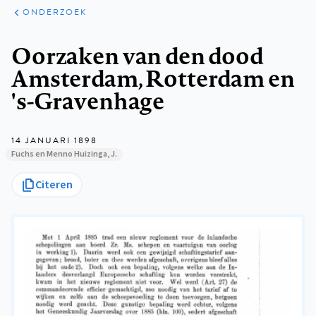
ARTIKELEN
ONDERZOEK
ONDERZOEK
Kruimelpad
Oorzaken van den dood
Amsterdam, Rotterdam en
's-Gravenhage
14 JANUARI 1898
Fuchs en Menno Huizinga, J.
Citeren