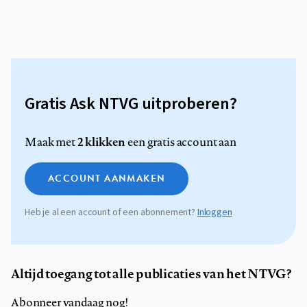
Gratis Ask NTVG uitproberen?
2 klikken
Maak met
een gratis account aan
ACCOUNT AANMAKEN
Heb je al een account of een abonnement?
Inloggen
Altijd toegang tot alle publicaties van het NTVG?
Abonneer vandaag nog!