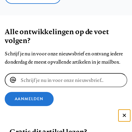
Alle ontwikkelingen op de voet
volgen?
Schrijf je nu in voor onze nieuwsbrief en ontvang iedere
donderdag de meest opvallende artikelen in je mailbox.
E-
mailadres
AANMELDEN
VOLG ONS OP
Deze site gebruikt cookies
Gratis dit artikel lezen?
Zie onze cookie policy