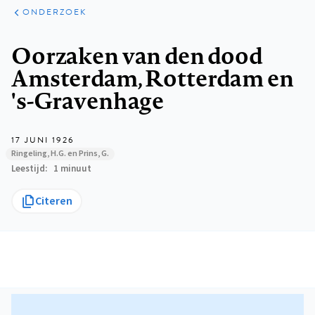
ARTIKELEN
ONDERZOEK
ONDERZOEK
Kruimelpad
Oorzaken van den dood
Amsterdam, Rotterdam en
's-Gravenhage
17 JUNI 1926
Ringeling, H.G. en Prins, G.
Leestijd
1 minuut
Citeren