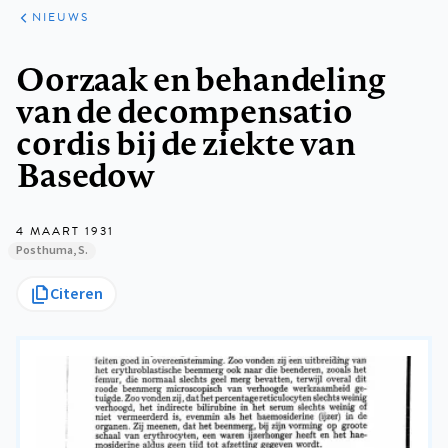
ARTIKELEN
HET
NIEUWS
KORT
Kruimelpad
Oorzaak en behandeling
van de decompensatio
cordis bij de ziekte van
Basedow
4 MAART 1931
Posthuma, S.
Citeren