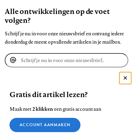
Alle ontwikkelingen op de voet
volgen?
Schrijf je nu in voor onze nieuwsbrief en ontvang iedere
donderdag de meest opvallende artikelen in je mailbox.
E-
mailadres
AANMELDEN
Deze site gebruikt cookies
Gratis dit artikel lezen?
Zie onze cookie policy
VOLG ONS OP
ACCEPTEER AANBEVOLEN INSTELLINGEN
2 klikken
Maak met
een gratis account aan
Volg
Volg
Volg
Volg
Volg
Volg
Functionele cookies
ACCOUNT AANMAKEN
ons
ons
ons
ons
ons
ons
Medische vragen verdienen betrouwbare
Sluiten
Analytische cookies