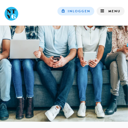
INLOGGEN
MENU
Top
navigation
IN