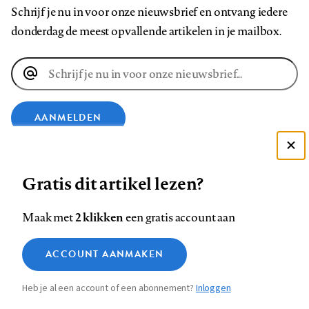
Schrijf je nu in voor onze nieuwsbrief en ontvang iedere
donderdag de meest opvallende artikelen in je mailbox.
E-
mailadres
AANMELDEN
Deze site gebruikt cookies
VOLG ONS OP
Gratis dit artikel lezen?
Zie onze cookie policy
ACCEPTEER AANBEVOLEN INSTELLINGEN
Volg
Volg
Volg
Volg
Volg
Volg
2 klikken
Maak met
een gratis account aan
ons
ons
ons
ons
ons
ons
Functionele cookies
op
op
op
op
op
op
Contact
Colofon
Disclaimer
Privacy
About us
ACCOUNT AANMAKEN
Medische vragen verdienen
Sluiten
Footer
Analytische cookies
Facebook
LinkedIn
Bluesky
Instagram
YouTube
Pinterest
betrouwbare antwoorden
Heb je al een account of een abonnement?
Inloggen
Marketing cookies
navigation
STEL ZE NU AAN ASK NTVG