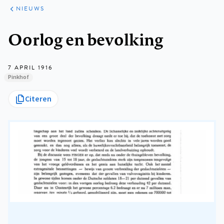
ARTIKELEN
HET
NIEUWS
KORT
Kruimelpad
Oorlog en bevolking
7 APRIL 1916
Pinkhof
Citeren