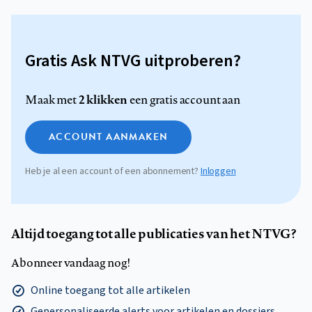
Gratis Ask NTVG uitproberen?
2 klikken
Maak met
een gratis account aan
ACCOUNT AANMAKEN
Heb je al een account of een abonnement?
Inloggen
Altijd toegang tot alle publicaties van het NTVG?
Abonneer vandaag nog!
Online toegang tot alle artikelen
Gepersonaliseerde alerts voor artikelen en dossiers