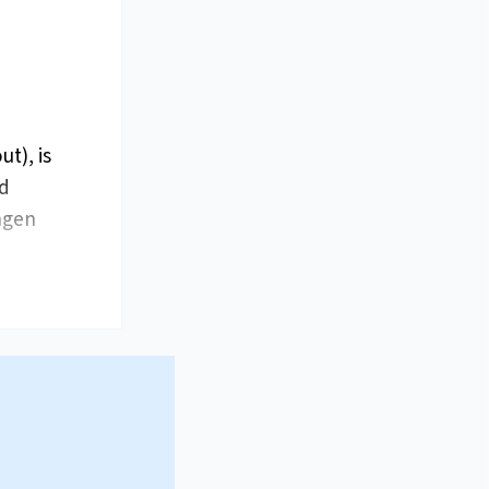
t), is
jd
ngen