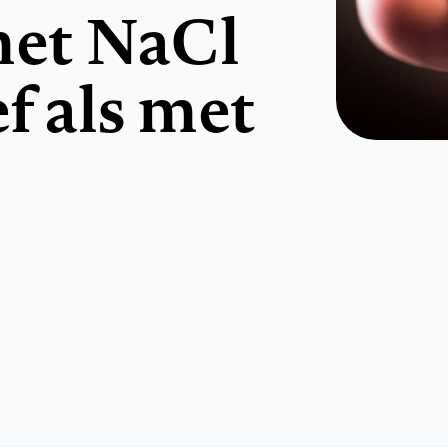
met NaCl
ef als met