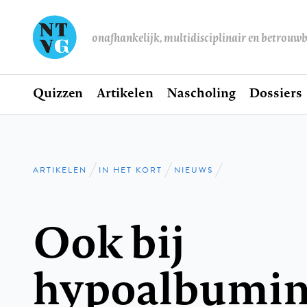
onafhankelijk, multidisciplinair en betrouw
Home
Quizzen
Artikelen
Nascholing
Dossiers
Hoofdnavigatie
ARTIKELEN
IN HET KORT
NIEUWS
Kruimelpad
Ook bij
hypoalbumin