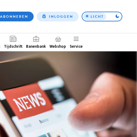
ABONNEREN
INLOGGEN
LICHT
Top
nav
ntair
s
Tijdschrift
Banenbank
Webshop
Service