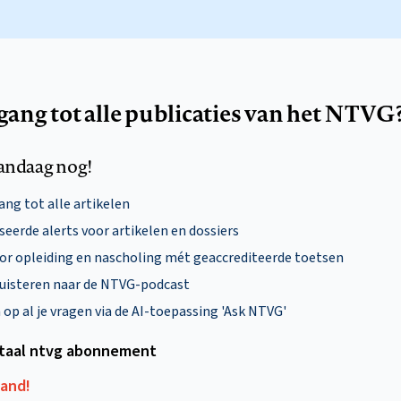
egang tot alle publicaties van het NTVG
andaag nog!
ng tot alle artikelen
eerde alerts voor artikelen en dossiers
oor opleiding en nascholing mét geaccrediteerde toetsen
uisteren naar de NTVG-podcast
p al je vragen via de AI-toepassing 'Ask NTVG'
itaal ntvg abonnement
aand!