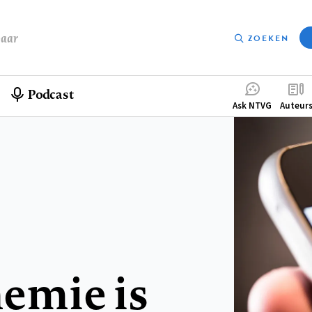
baar
ZOEKEN
Podcast
Compleme
Ask NTVG
Auteur
menu
emie is