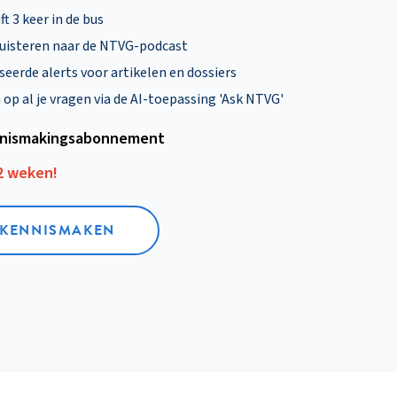
ft 3 keer in de bus
uisteren naar de NTVG-podcast
eerde alerts voor artikelen en dossiers
p al je vragen via de AI-toepassing 'Ask NTVG'
nismakings­abonnement
12 weken!
L KENNISMAKEN