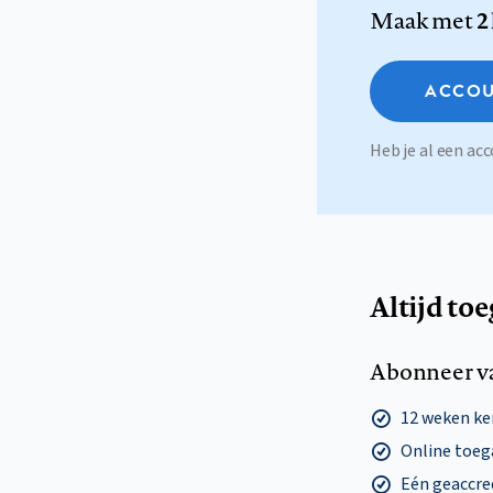
Maak met
2
ACCOU
Heb je al een a
Altijd to
Abonneer v
12 weken k
Online toega
Eén geaccre