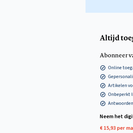
Altijd to
Abonneer v
Online toega
Gepersonalis
Artikelen v
Onbeperkt l
Antwoorden o
Neem het dig
€ 15,93 per m