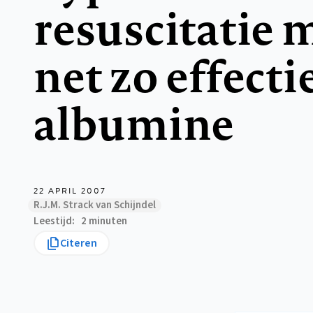
resuscitatie 
net zo effecti
albumine
22 APRIL 2007
R.J.M. Strack van Schijndel
Leestijd
2 minuten
Citeren