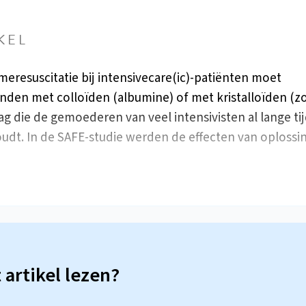
KEL
meresuscitatie bij intensivecare(ic)-patiënten moet
inden met colloïden (albumine) of met kristalloïden (zou
ag die de gemoederen van veel intensivisten al lange ti
udt. In de SAFE-studie werden de effecten van oplossi
t artikel lezen?