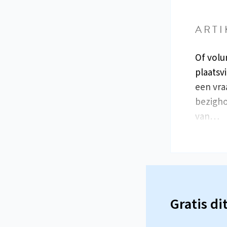
ARTI
Of volu
plaatsv
een vra
bezigho
van…
Gratis di