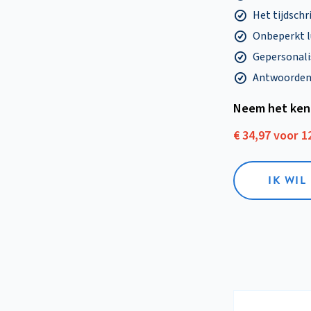
Het tijdschri
Onbeperkt l
Gepersonalis
Antwoorden o
Neem het ken
€ 34,97 voor 
IK WI