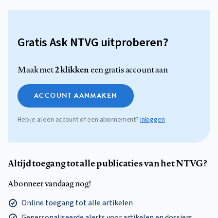
Gratis Ask NTVG uitproberen?
2 klikken
Maak met
een gratis account aan
ACCOUNT AANMAKEN
Heb je al een account of een abonnement?
Inloggen
Altijd toegang tot alle publicaties van het NTVG?
Abonneer vandaag nog!
Online toegang tot alle artikelen
Gepersonaliseerde alerts voor artikelen en dossiers