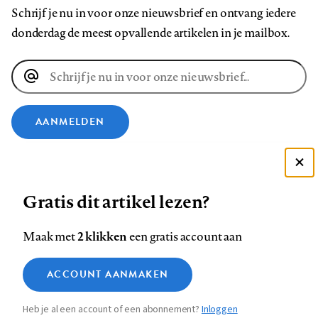
Schrijf je nu in voor onze nieuwsbrief en ontvang iedere
donderdag de meest opvallende artikelen in je mailbox.
E-
mailadres
AANMELDEN
VOLG ONS OP
Deze site gebruikt cookies
Gratis dit artikel lezen?
Zie onze cookie policy
Volg
Volg
Volg
Volg
Volg
Volg
ACCEPTEER AANBEVOLEN INSTELLINGEN
ons
ons
2 klikken
ons
ons
ons
ons
Maak met
een gratis account aan
op
op
op
op
op
op
Contact
Colofon
Disclaimer
Privacy
About us
Functionele cookies
Footer
ACCOUNT AANMAKEN
Facebook
LinkedIn
Bluesky
Instagram
YouTube
Pinterest
Medische vragen verdienen
Sluiten
Analytische cookies
betrouwbare antwoorden
navigation
Heb je al een account of een abonnement?
Inloggen
Marketing cookies