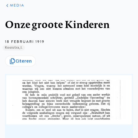
ARTIKELEN
VARIA
MEDIA
Kruimelpad
Onze groote Kinderen
18 FEBRUARI 1919
Kooistra, I.
Citeren