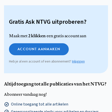
Gratis Ask NTVG uitproberen?
2 klikken
Maak met
een gratis account aan
ACCOUNT AANMAKEN
Heb je al een account of een abonnement?
Inloggen
Altijd toegang tot alle publicaties van het NTVG?
Abonneer vandaag nog!
Online toegang tot alle artikelen
Gepersonaliseerde alerts voor artikelen en dossiers