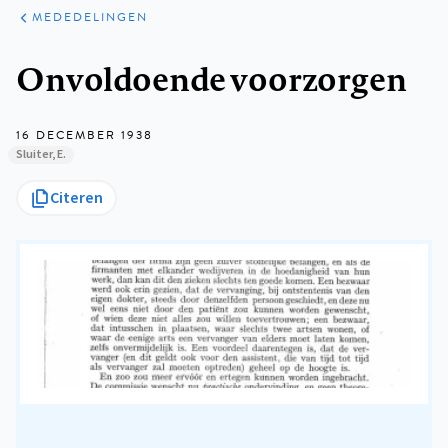
ARTIKELEN
VARIA
MEDEDELINGEN
Kruimelpad
Onvoldoende voorzorgen
16 DECEMBER 1938
Sluiter, E.
Citeren