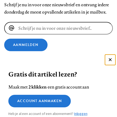
Schrijf je nu in voor onze nieuwsbrief en ontvang iedere
donderdag de meest opvallende artikelen in je mailbox.
E-
mailadres
AANMELDEN
VOLG ONS OP
Deze site gebruikt cookies
Gratis dit artikel lezen?
Zie onze cookie policy
Volg
Volg
Volg
Volg
Volg
Volg
ACCEPTEER AANBEVOLEN INSTELLINGEN
ons
ons
2 klikken
ons
ons
ons
ons
Maak met
een gratis account aan
op
op
op
op
op
op
Contact
Colofon
Disclaimer
Privacy
About us
Functionele cookies
Footer
ACCOUNT AANMAKEN
Facebook
LinkedIn
Bluesky
Instagram
YouTube
Pinterest
Medische vragen verdienen
Sluiten
Analytische cookies
betrouwbare antwoorden
navigation
Heb je al een account of een abonnement?
Inloggen
Marketing cookies