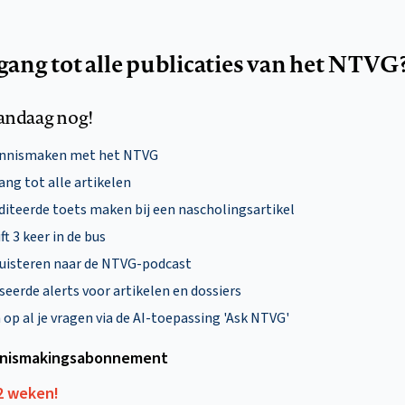
egang tot alle publicaties van het NTVG
andaag nog!
ennismaken met het NTVG
ng tot alle artikelen
diteerde toets maken bij een nascholingsartikel
ft 3 keer in de bus
uisteren naar de NTVG-podcast
eerde alerts voor artikelen en dossiers
p al je vragen via de AI-toepassing 'Ask NTVG'
nismakings­abonnement
12 weken!