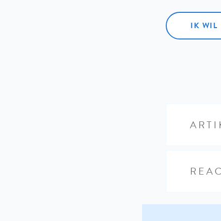
IK WI
ARTI
REAC