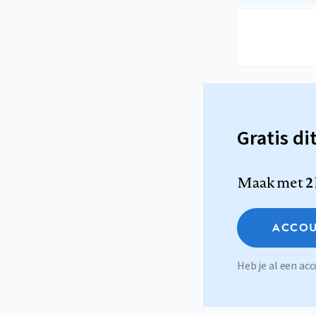
Gratis di
Maak met
2
ACCOU
Heb je al een a