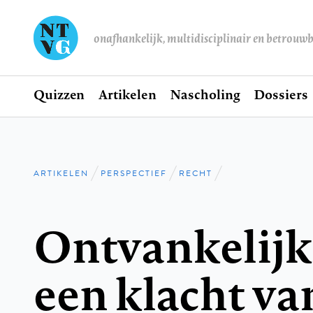
onafhankelijk, multidisciplinair en betrouw
Home
Quizzen
Artikelen
Nascholing
Dossiers
Hoofdnavigatie
ARTIKELEN
PERSPECTIEF
RECHT
Kruimelpad
Ontvankelijk
een klacht va