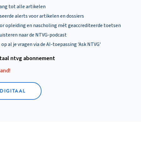
ng tot alle artikelen
eerde alerts voor artikelen en dossiers
oor opleiding en nascholing mét geaccrediteerde toetsen
uisteren naar de NTVG-podcast
p al je vragen via de AI-toepassing 'Ask NTVG'
itaal ntvg abonnement
aand!
 DIGITAAL