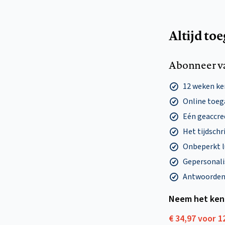
Altijd to
Abonneer v
12 weken k
Online toega
Eén geaccre
Het tijdschri
Onbeperkt l
Gepersonalis
Antwoorden o
Neem het ken
€ 34,97 voor 