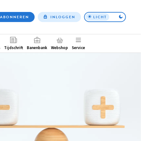
ABONNEREN
INLOGGEN
LICHT
Top
nav
ntair
s
Tijdschrift
Banenbank
Webshop
Service