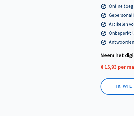
Online toega
Gepersonalis
Artikelen v
Onbeperkt l
Antwoorden o
Neem het dig
€ 15,93 per m
IK WIL