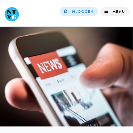
INLOGGEN
MENU
Top
navigation
IN