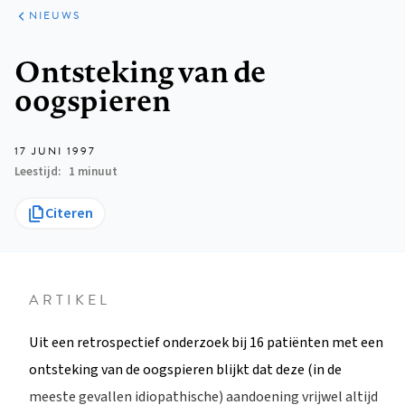
ARTIKELEN
HET
NIEUWS
KORT
Kruimelpad
Ontsteking van de
oogspieren
17 JUNI 1997
Leestijd
1 minuut
Citeren
ARTIKEL
Uit een retrospectief onderzoek bij 16 patiënten met een
ontsteking van de oogspieren blijkt dat deze (in de
meeste gevallen idiopathische) aandoening vrijwel altijd