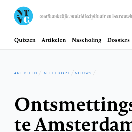
onafhankelijk, multidisciplinair en betrouw
Home
Quizzen
Artikelen
Nascholing
Dossiers
Hoofdnavigatie
ARTIKELEN
IN HET KORT
NIEUWS
Kruimelpad
Ontsmettings
te Amsterda