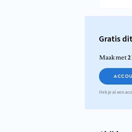
Gratis di
Maak met
2
ACCOU
Heb je al een a