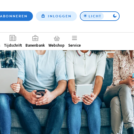
ABONNEREN
INLOGGEN
LICHT
Top
nav
ntair
s
Tijdschrift
Banenbank
Webshop
Service