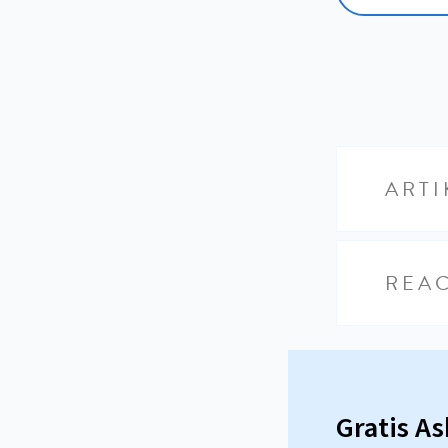
ARTI
REAC
Gratis A