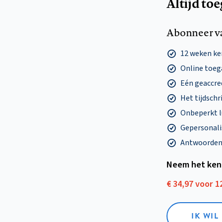
Altijd to
Abonneer v
12 weken k
Online toega
Eén geaccre
Het tijdschri
Onbeperkt l
Gepersonalis
Antwoorden o
Neem het ken
€ 34,97 voor 
IK WI