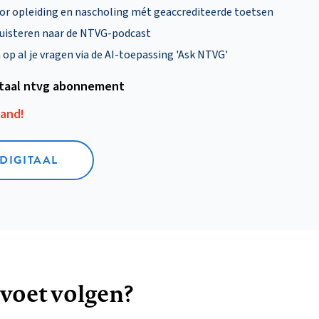
oor opleiding en nascholing mét geaccrediteerde toetsen
uisteren naar de NTVG-podcast
p al je vragen via de AI-toepassing 'Ask NTVG'
itaal ntvg abonnement
aand!
 DIGITAAL
 voet volgen?