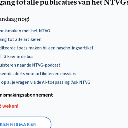
egang tot alle publicaties van het NTVG
andaag nog!
ennismaken met het NTVG
ng tot alle artikelen
diteerde toets maken bij een nascholingsartikel
ft 3 keer in de bus
uisteren naar de NTVG-podcast
eerde alerts voor artikelen en dossiers
p al je vragen via de AI-toepassing 'Ask NTVG'
nismakings­abonnement
12 weken!
L KENNISMAKEN