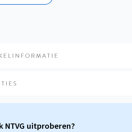
KELINFORMATIE
TIES
sk NTVG uitproberen?