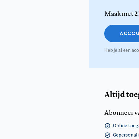
Maak met
2
ACCOU
Heb je al een a
Altijd to
Abonneer v
Online toega
Gepersonalis