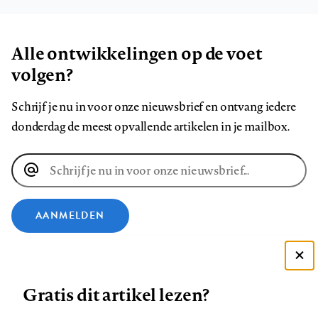
Alle ontwikkelingen op de voet
volgen?
Schrijf je nu in voor onze nieuwsbrief en ontvang iedere
donderdag de meest opvallende artikelen in je mailbox.
E-
mailadres
AANMELDEN
VOLG ONS OP
Deze site gebruikt cookies
Gratis dit artikel lezen?
Zie onze cookie policy
Volg
Volg
Volg
Volg
Volg
Volg