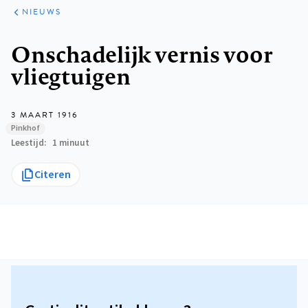
ARTIKELEN
HET
NIEUWS
KORT
Kruimelpad
Onschadelijk vernis voor
vliegtuigen
3 MAART 1916
Pinkhof
Leestijd
1 minuut
Citeren