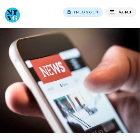
INLOGGEN
MENU
Top
navigation
IN