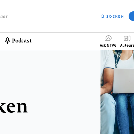
baar
ZOEKEN
Podcast
Compleme
Ask NTVG
Auteur
menu
ken