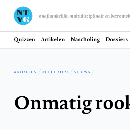
onafhankelijk, multidisciplinair en betrouw
Home
Quizzen
Artikelen
Nascholing
Dossiers
Hoofdnavigatie
ARTIKELEN
IN HET KORT
NIEUWS
Kruimelpad
Onmatig roo