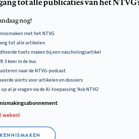
egang tot alle publicaties van het NTVG
andaag nog!
ennismaken met het NTVG
ng tot alle artikelen
diteerde toets maken bij een nascholingsartikel
ft 3 keer in de bus
uisteren naar de NTVG-podcast
eerde alerts voor artikelen en dossiers
p al je vragen via de AI-toepassing 'Ask NTVG'
nismakings­abonnement
12 weken!
L KENNISMAKEN