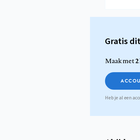
Gratis di
Maak met
2
ACCOU
Heb je al een a