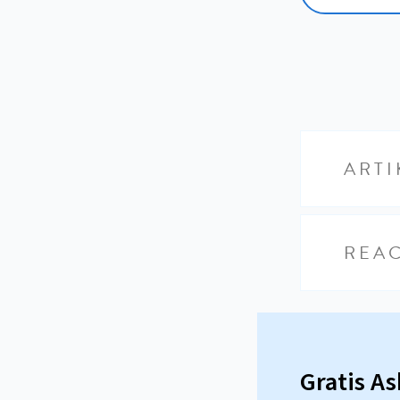
ARTI
REAC
Gratis A