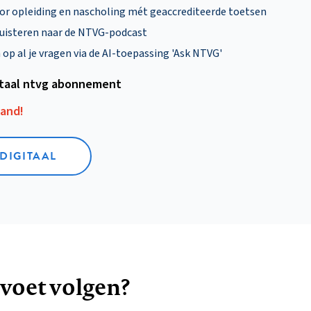
oor opleiding en nascholing mét geaccrediteerde toetsen
uisteren naar de NTVG-podcast
p al je vragen via de AI-toepassing 'Ask NTVG'
itaal ntvg abonnement
aand!
 DIGITAAL
 voet volgen?