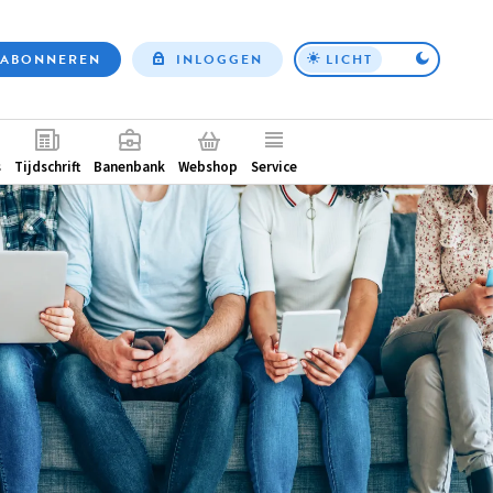
ABONNEREN
INLOGGEN
LICHT
Top
nav
ntair
s
Tijdschrift
Banenbank
Webshop
Service