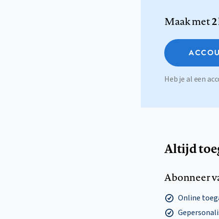
Maak met
2
ACCOU
Heb je al een a
Altijd to
Abonneer v
Online toega
Gepersonalis