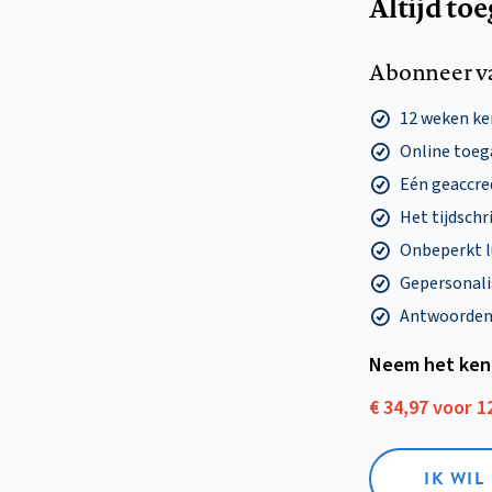
Altijd to
Abonneer v
12 weken k
Online toega
Eén geaccre
Het tijdschri
Onbeperkt l
Gepersonalis
Antwoorden o
Neem het ken
€ 34,97 voor 
IK WI