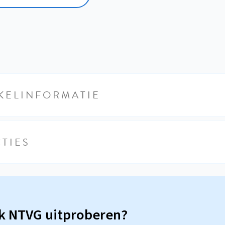
KELINFORMATIE
TIES
sk NTVG uitproberen?