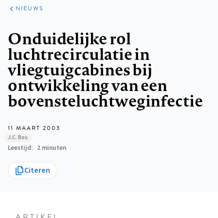
ARTIKELEN
HET
NIEUWS
KORT
Kruimelpad
Onduidelijke rol
luchtrecirculatie in
vliegtuigcabines bij
ontwikkeling van een
bovensteluchtweginfectie
11 MAART 2003
J.C. Bos
Leestijd
2 minuten
Citeren
ARTIKEL