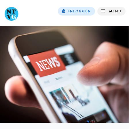
INLOGGEN
MENU
Top
navigation
IN