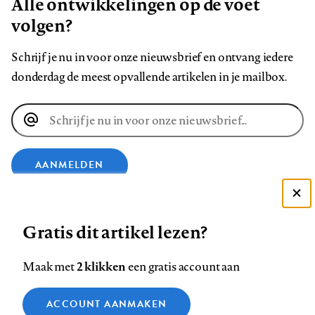
Alle ontwikkelingen op de voet
volgen?
Schrijf je nu in voor onze nieuwsbrief en ontvang iedere
donderdag de meest opvallende artikelen in je mailbox.
E-
mailadres
AANMELDEN
Deze site gebruikt cookies
VOLG ONS OP
Gratis dit artikel lezen?
Zie onze cookie policy
ACCEPTEER AANBEVOLEN INSTELLINGEN
Volg
Volg
Volg
Volg
Volg
Volg
2 klikken
Maak met
een gratis account aan
ons
ons
ons
ons
ons
ons
Functionele cookies
op
op
op
op
op
op
Contact
Colofon
Disclaimer
Privacy
About us
ACCOUNT AANMAKEN
Medische vragen verdienen
Sluiten