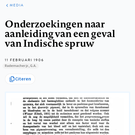
ARTIKELEN
VARIA
MEDIA
Kruimelpad
Onderzoekingen naar
aanleiding van een geval
van Indische spruw
11 FEBRUARI 1906
Rademacher jr., G.A.
Citeren