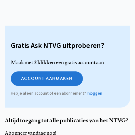
Gratis Ask NTVG uitproberen?
2 klikken
Maak met
een gratis account aan
ACCOUNT AANMAKEN
Heb je al een account of een abonnement?
Inloggen
Altijd toegang tot alle publicaties van het NTVG?
Abonneer vandaag nog!