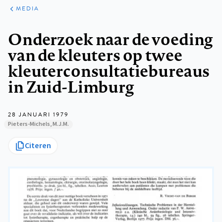
ARTIKELEN
VARIA
MEDIA
Kruimelpad
Onderzoek naar de voeding
van de kleuters op twee
kleuterconsultatiebureaus
in Zuid-Limburg
28 JANUARI 1979
Pieters-Michels, M.J.M.
Citeren