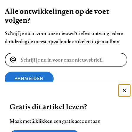
Alle ontwikkelingen op de voet
volgen?
Schrijf je nu in voor onze nieuwsbrief en ontvang iedere
donderdag de meest opvallende artikelen in je mailbox.
E-
mailadres
AANMELDEN
Deze site gebruikt cookies
VOLG ONS OP
Gratis dit artikel lezen?
Zie onze cookie policy
ACCEPTEER AANBEVOLEN INSTELLINGEN
Volg
Volg
Volg
Volg
Volg
Volg
2 klikken
Maak met
een gratis account aan
ons
ons
ons
ons
ons
ons