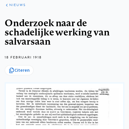
ARTIKELEN
HET
NIEUWS
KORT
Kruimelpad
Onderzoek naar de
schadelijke werking van
salvarsaan
18 FEBRUARI 1918
Citeren