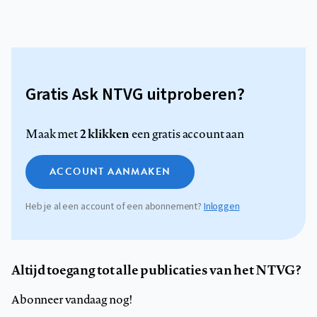
Gratis Ask NTVG uitproberen?
2 klikken
Maak met
een gratis account aan
ACCOUNT AANMAKEN
Heb je al een account of een abonnement?
Inloggen
Altijd toegang tot alle publicaties van het NTVG?
Abonneer vandaag nog!