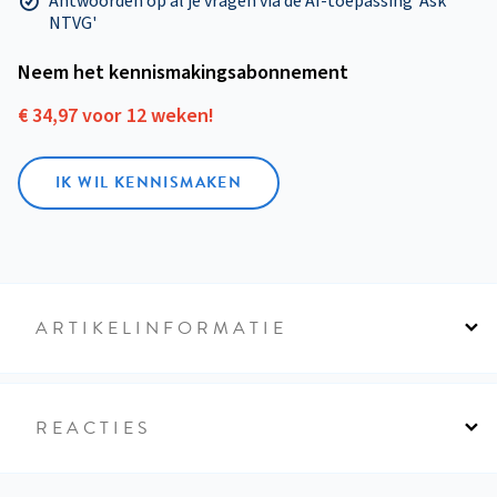
Antwoorden op al je vragen via de AI-toepassing 'Ask
NTVG'
Neem het kennismakings­abonnement
€ 34,97 voor 12 weken!
IK WIL KENNISMAKEN
ARTIKELINFORMATIE
REACTIES