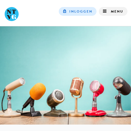
INLOGGEN
MENU
Top
navigation
IN