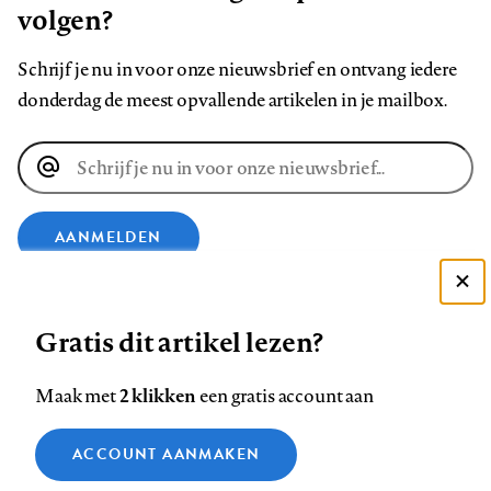
volgen?
Schrijf je nu in voor onze nieuwsbrief en ontvang iedere
donderdag de meest opvallende artikelen in je mailbox.
E-
mailadres
AANMELDEN
Deze site gebruikt cookies
VOLG ONS OP
Gratis dit artikel lezen?
Zie onze cookie policy
ACCEPTEER AANBEVOLEN INSTELLINGEN
Volg
Volg
Volg
Volg
Volg
Volg
2 klikken
Maak met
een gratis account aan
ons
ons
ons
ons
ons
ons
Functionele cookies
op
op
op
op
op
op
Contact
Colofon
Disclaimer
Privacy
About us
ACCOUNT AANMAKEN
Medische vragen verdienen
Sluiten
Footer
Analytische cookies
Facebook
LinkedIn
Bluesky
Instagram
YouTube
Pinterest
betrouwbare antwoorden