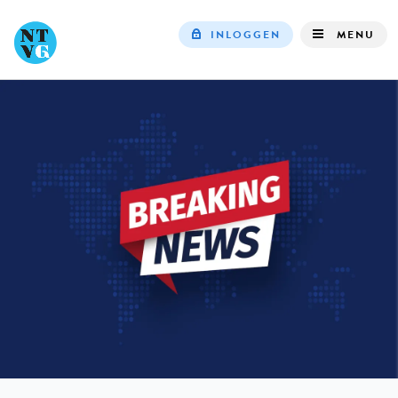
INLOGGEN
MENU
Top
navigation
IN