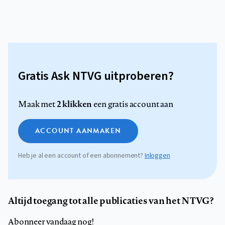
Gratis Ask NTVG uitproberen?
2 klikken
Maak met
een gratis account aan
ACCOUNT AANMAKEN
Heb je al een account of een abonnement?
Inloggen
Altijd toegang tot alle publicaties van het NTVG?
Abonneer vandaag nog!