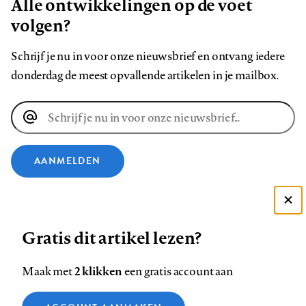
Alle ontwikkelingen op de voet
volgen?
Schrijf je nu in voor onze nieuwsbrief en ontvang iedere
donderdag de meest opvallende artikelen in je mailbox.
E-
mailadres
AANMELDEN
VOLG ONS OP
Deze site gebruikt cookies
Gratis dit artikel lezen?
Zie onze cookie policy
Volg
Volg
Volg
Volg
Volg
Volg
ACCEPTEER AANBEVOLEN INSTELLINGEN
ons
ons
2 klikken
ons
ons
ons
ons
Maak met
een gratis account aan
op
op
op
op
op
op
Contact
Colofon
Disclaimer
Privacy
About us
Functionele cookies