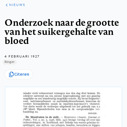
ARTIKELEN
HET
NIEUWS
KORT
Kruimelpad
Onderzoek naar de grootte
van het suikergehalte van
bloed
4 FEBRUARI 1927
Ringer
Citeren