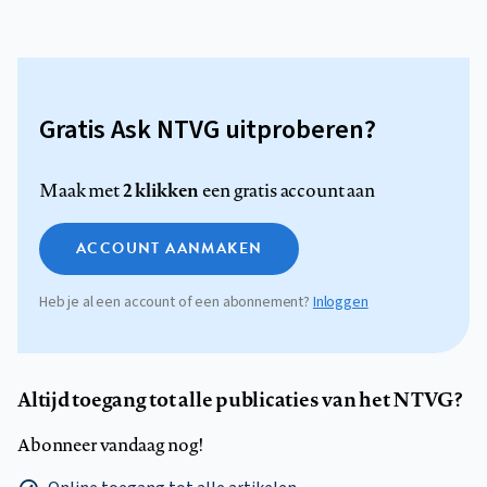
Gratis Ask NTVG uitproberen?
2 klikken
Maak met
een gratis account aan
ACCOUNT AANMAKEN
Heb je al een account of een abonnement?
Inloggen
Altijd toegang tot alle publicaties van het NTVG?
Abonneer vandaag nog!