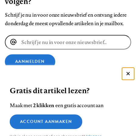
volgen?
Schrijf je nu in voor onze nieuwsbrief en ontvang iedere
donderdag de meest opvallende artikelen in je mailbox.
E-
mailadres
AANMELDEN
Deze site gebruikt cookies
VOLG ONS OP
Gratis dit artikel lezen?
Zie onze cookie policy
ACCEPTEER AANBEVOLEN INSTELLINGEN
Volg
Volg
Volg
Volg
Volg
Volg
2 klikken
Maak met
een gratis account aan
ons
ons
ons
ons
ons
ons
Functionele cookies
op
op
op
op
op
op
Contact
Colofon
Disclaimer
Privacy
About us
ACCOUNT AANMAKEN
Medische vragen verdienen
Sluiten
Footer
Analytische cookies
Facebook
LinkedIn
Bluesky
Instagram
YouTube
Pinterest
betrouwbare antwoorden