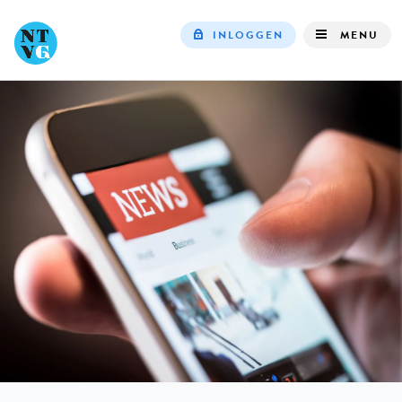
INLOGGEN
MENU
Top
navigation
IN