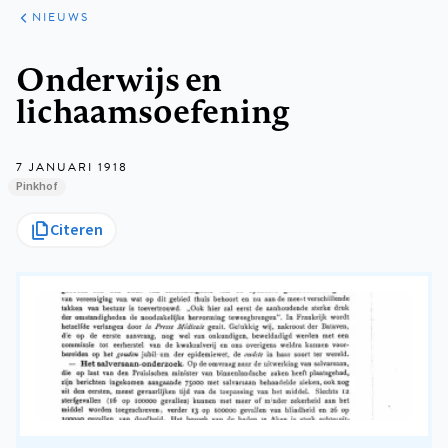
ARTIKELEN
HET
NIEUWS
KORT
Kruimelpad
Onderwijs en
lichaamsoefening
7 JANUARI 1918
Pinkhof
Citeren