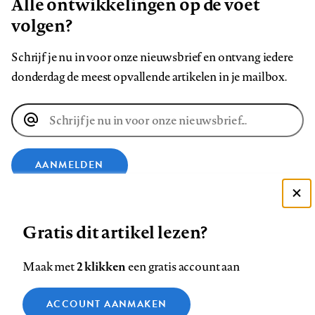
Alle ontwikkelingen op de voet
volgen?
Schrijf je nu in voor onze nieuwsbrief en ontvang iedere
donderdag de meest opvallende artikelen in je mailbox.
E-
mailadres
AANMELDEN
Deze site gebruikt cookies
VOLG ONS OP
Gratis dit artikel lezen?
Zie onze cookie policy
ACCEPTEER AANBEVOLEN INSTELLINGEN
Volg
Volg
Volg
Volg
Volg
Volg
2 klikken
Maak met
een gratis account aan
ons
ons
ons
ons
ons
ons
Functionele cookies
op
op
op
op
op
op
Contact
Colofon
Disclaimer
Privacy
About us
ACCOUNT AANMAKEN
Medische vragen verdienen
Sluiten