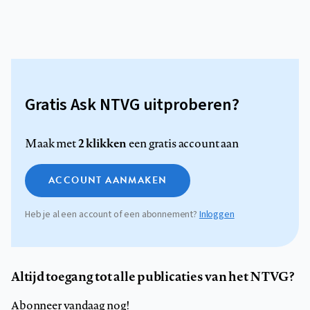
Gratis Ask NTVG uitproberen?
2 klikken
Maak met
een gratis account aan
ACCOUNT AANMAKEN
Heb je al een account of een abonnement?
Inloggen
Altijd toegang tot alle publicaties van het NTVG?
Abonneer vandaag nog!