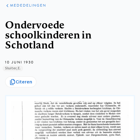
ARTIKELEN
VARIA
MEDEDELINGEN
Kruimelpad
Ondervoede
schoolkinderen in
Schotland
10 JUNI 1930
Sluiter, E.
Citeren