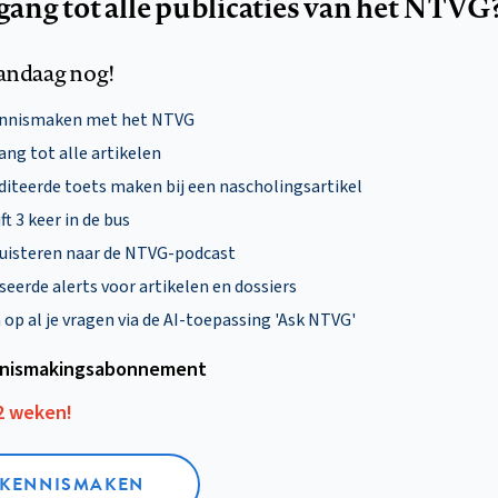
egang tot alle publicaties van het NTVG
andaag nog!
ennismaken met het NTVG
ng tot alle artikelen
diteerde toets maken bij een nascholingsartikel
ft 3 keer in de bus
uisteren naar de NTVG-podcast
eerde alerts voor artikelen en dossiers
p al je vragen via de AI-toepassing 'Ask NTVG'
nismakings­abonnement
12 weken!
L KENNISMAKEN