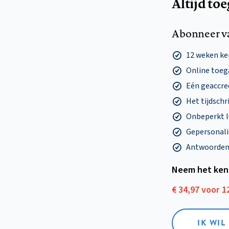
Altijd to
Abonneer v
12 weken k
Online toega
Eén geaccre
Het tijdschri
Onbeperkt l
Gepersonalis
Antwoorden o
Neem het ken
€ 34,97 voor 
IK WI