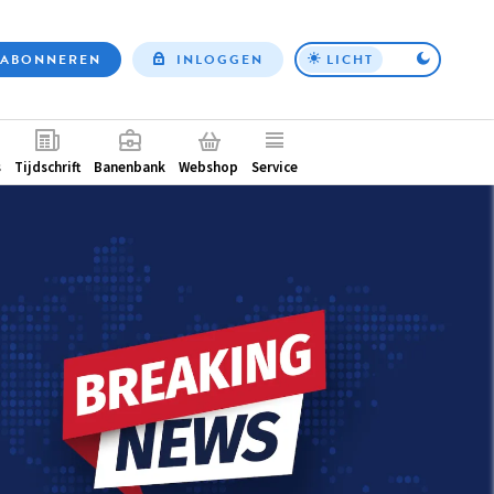
ABONNEREN
INLOGGEN
LICHT
Top
nav
ntair
s
Tijdschrift
Banenbank
Webshop
Service