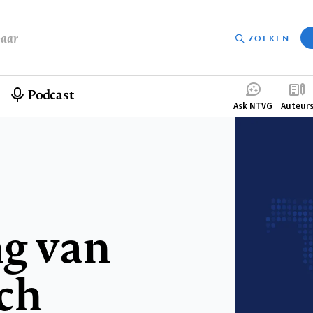
baar
ZOEKEN
Podcast
Compleme
Ask NTVG
Auteur
menu
g van
ch