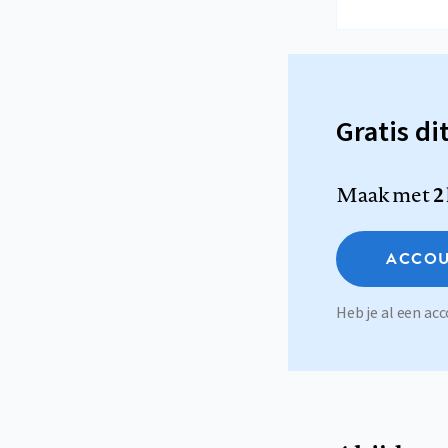
Gratis di
Maak met
2
ACCOU
Heb je al een a