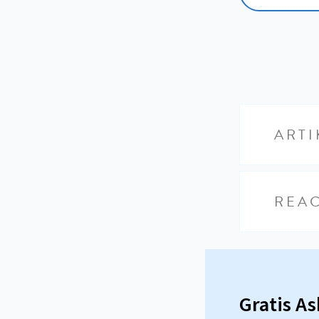
ARTI
REAC
Gratis A