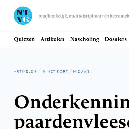
onafhankelijk, multidisciplinair en betrouw
Home
Quizzen
Artikelen
Nascholing
Dossiers
Hoofdnavigatie
ARTIKELEN
IN HET KORT
NIEUWS
Kruimelpad
Onderkennin
paardenvlees