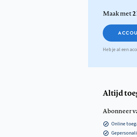
Maak met
2
ACCOU
Heb je al een a
Altijd to
Abonneer v
Online toega
Gepersonalis