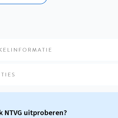
KELINFORMATIE
TIES
sk NTVG uitproberen?