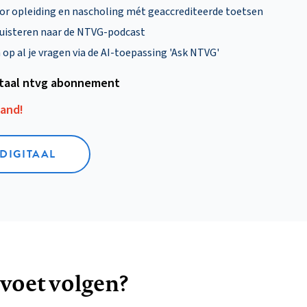
oor opleiding en nascholing mét geaccrediteerde toetsen
uisteren naar de NTVG-podcast
p al je vragen via de AI-toepassing 'Ask NTVG'
itaal ntvg abonnement
aand!
 DIGITAAL
 voet volgen?