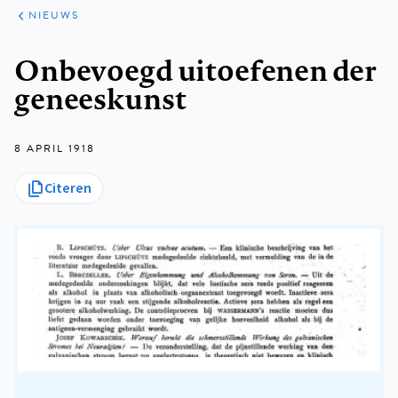
ARTIKELEN
HET
NIEUWS
KORT
Kruimelpad
Onbevoegd uitoefenen der
geneeskunst
8 APRIL 1918
Citeren