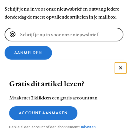
Schrijf je nu in voor onze nieuwsbrief en ontvang iedere
donderdag de meest opvallende artikelen in je mailbox.
E-
mailadres
AANMELDEN
VOLG ONS OP
Deze site gebruikt cookies
Gratis dit artikel lezen?
Zie onze cookie policy
Volg
Volg
Volg
Volg
Volg
Volg
ACCEPTEER AANBEVOLEN INSTELLINGEN
2 klikken
Maak met
een gratis account aan
ons
ons
ons
ons
ons
ons
op
op
op
op
op
op
Contact
Colofon
Disclaimer
Privacy
About us
Functionele cookies
ACCOUNT AANMAKEN
Footer
Facebook
LinkedIn
Bluesky
Instagram
YouTube
Pinterest
Medische vragen verdienen
Sluiten
Analytische cookies
betrouwbare antwoorden
Heb je al een account of een abonnement?
Inloggen
Marketing cookies