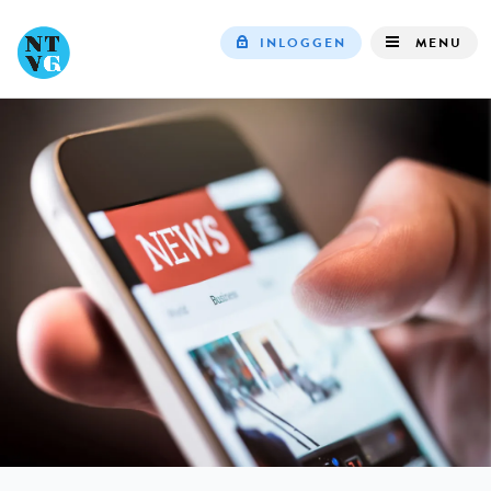
INLOGGEN
MENU
Top
navigation
IN