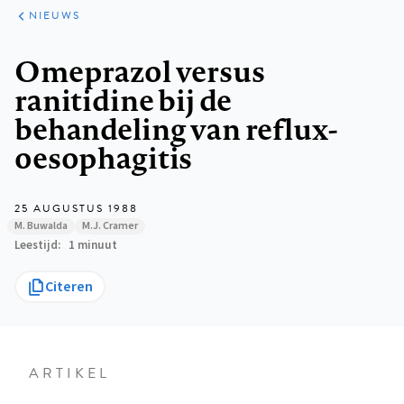
ARTIKELEN
HET
NIEUWS
KORT
Kruimelpad
Omeprazol versus
ranitidine bij de
behandeling van reflux-
oesophagitis
25 AUGUSTUS 1988
M. Buwalda
M.J. Cramer
Leestijd
1 minuut
Citeren
ARTIKEL