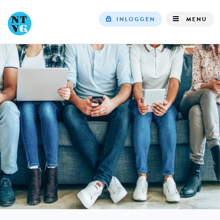
INLOGGEN
MENU
Top
navigation
IN