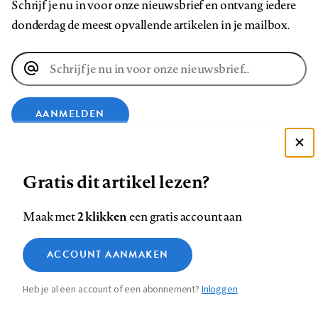
Schrijf je nu in voor onze nieuwsbrief en ontvang iedere
donderdag de meest opvallende artikelen in je mailbox.
E-
mailadres
AANMELDEN
Deze site gebruikt cookies
VOLG ONS OP
Gratis dit artikel lezen?
Zie onze cookie policy
ACCEPTEER AANBEVOLEN INSTELLINGEN
Volg
Volg
Volg
Volg
Volg
Volg
2 klikken
Maak met
een gratis account aan
ons
ons
ons
ons
ons
ons
Functionele cookies
op
op
op
op
op
op
Contact
Colofon
Disclaimer
Privacy
About us
ACCOUNT AANMAKEN
Medische vragen verdienen
Sluiten
Footer
Analytische cookies
Facebook
LinkedIn
Bluesky
Instagram
YouTube
Pinterest
betrouwbare antwoorden
Heb je al een account of een abonnement?
Inloggen
Marketing cookies
navigation
STEL ZE NU AAN ASK NTVG
Sla voorkeuren op