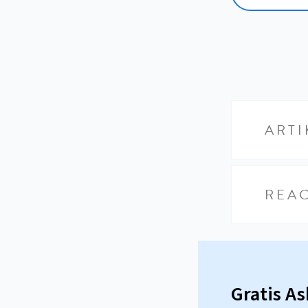
ARTI
REAC
Gratis A