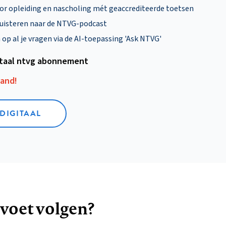
oor opleiding en nascholing mét geaccrediteerde toetsen
uisteren naar de NTVG-podcast
p al je vragen via de AI-toepassing 'Ask NTVG'
itaal ntvg abonnement
aand!
 DIGITAAL
 voet volgen?