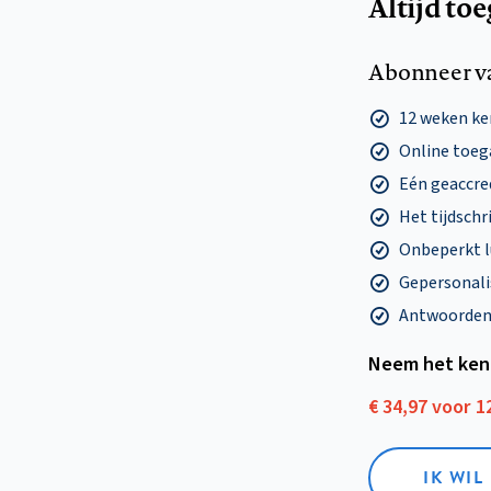
Altijd to
Abonneer v
12 weken k
Online toega
Eén geaccre
Het tijdschri
Onbeperkt l
Gepersonalis
Antwoorden o
Neem het ken
€ 34,97 voor 
IK WI