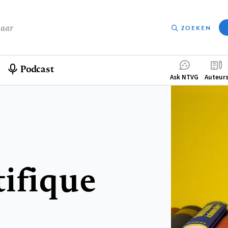
baar
ZOEKEN
Podcast
Compleme
Ask NTVG
Auteur
menu
tifique