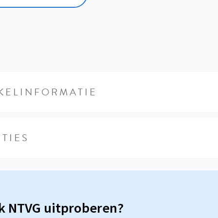
KELINFORMATIE
TIES
sk NTVG uitproberen?