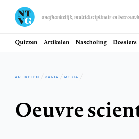
onafhankelijk, multidisciplinair en betrouw
Home
Quizzen
Artikelen
Nascholing
Dossiers
Hoofdnavigatie
ARTIKELEN
VARIA
MEDIA
Kruimelpad
Oeuvre scien