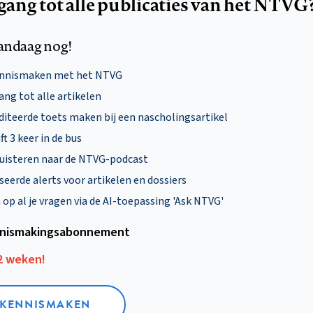
egang tot alle publicaties van het NTVG
andaag nog!
ennismaken met het NTVG
ng tot alle artikelen
diteerde toets maken bij een nascholingsartikel
ft 3 keer in de bus
uisteren naar de NTVG-podcast
eerde alerts voor artikelen en dossiers
p al je vragen via de AI-toepassing 'Ask NTVG'
nismakings­abonnement
12 weken!
L KENNISMAKEN