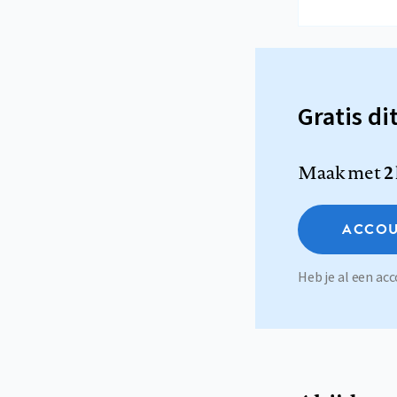
Gratis di
Maak met
2
ACCOU
Heb je al een a