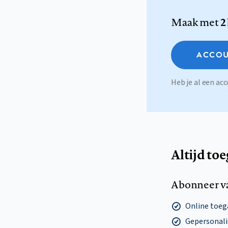
Maak met
2
ACCOU
Heb je al een a
Altijd to
Abonneer v
Online toega
Gepersonalis