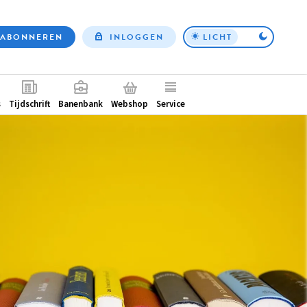
ABONNEREN
INLOGGEN
LICHT
Top
nav
ntair
s
Tijdschrift
Banenbank
Webshop
Service