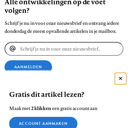
Alle ontwikkelingen op de voet
volgen?
Schrijf je nu in voor onze nieuwsbrief en ontvang iedere
donderdag de meest opvallende artikelen in je mailbox.
E-
mailadres
AANMELDEN
Deze site gebruikt cookies
VOLG ONS OP
Gratis dit artikel lezen?
Zie onze cookie policy
ACCEPTEER AANBEVOLEN INSTELLINGEN
Volg
Volg
Volg
Volg
Volg
Volg
2 klikken
Maak met
een gratis account aan
ons
ons
ons
ons
ons
ons
Functionele cookies
op
op
op
op
op
op
Contact
Colofon
Disclaimer
Privacy
About us
ACCOUNT AANMAKEN
Medische vragen verdienen
Sluiten