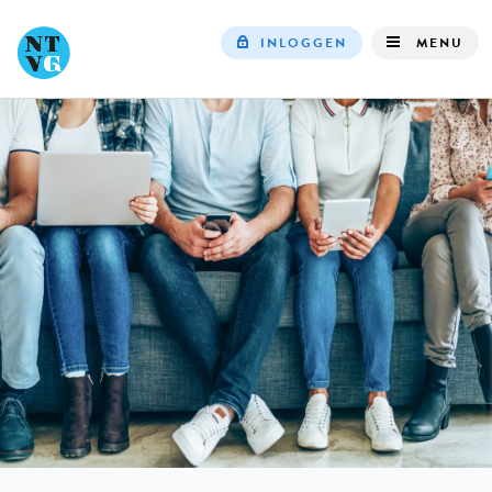
INLOGGEN
MENU
Top
navigation
IN