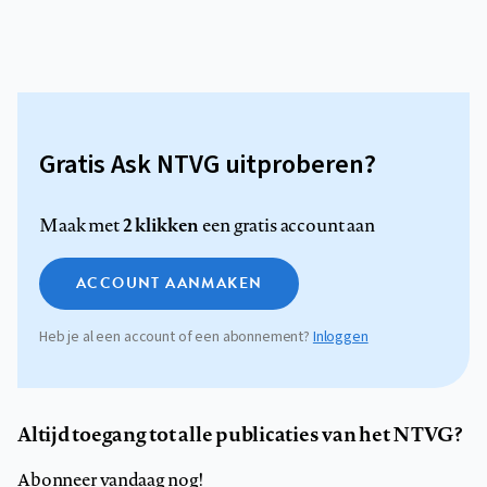
Gratis Ask NTVG uitproberen?
2 klikken
Maak met
een gratis account aan
ACCOUNT AANMAKEN
Heb je al een account of een abonnement?
Inloggen
Altijd toegang tot alle publicaties van het NTVG?
Abonneer vandaag nog!