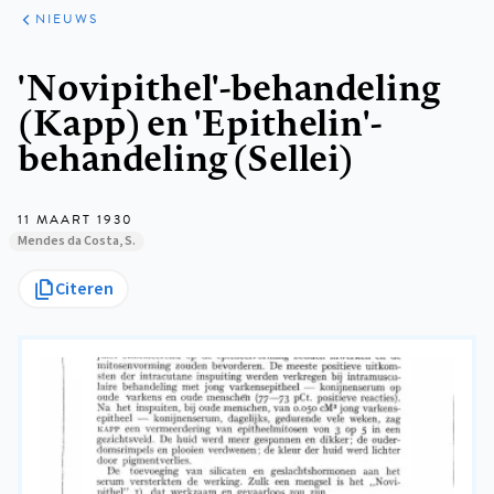
ARTIKELEN
HET
NIEUWS
KORT
Kruimelpad
'Novipithel'-behandeling
(Kapp) en 'Epithelin'-
behandeling (Sellei)
11 MAART 1930
Mendes da Costa, S.
Citeren