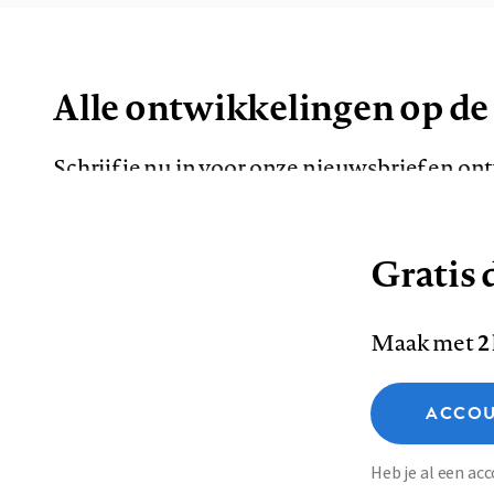
Alle ontwikkelingen op de
Schrijf je nu in voor onze nieuwsbrief en o
de meest opvallende artikelen in je mailbox.
Gratis d
E-
Maak met
2
mailadres
Functionele cookies
ACCOU
Analytische cookies
Marketing cookies
Contact
Colofon
Di
Heb je al een a