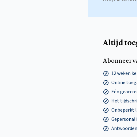
Altijd to
Abonneer v
12 weken k
Online toega
Eén geaccre
Het tijdschri
Onbeperkt l
Gepersonalis
Antwoorden o