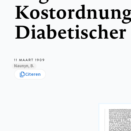
Kostordnun
Diabetischer
11 MAART 1909
Naunyn, B.
Citeren