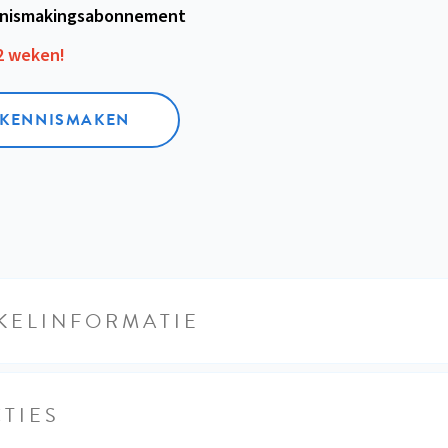
nismakings­abonnement
12 weken!
L KENNISMAKEN
KELINFORMATIE
TIES