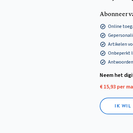
Abonneer v
Online toega
Gepersonalis
Artikelen v
Onbeperkt l
Antwoorden o
Neem het dig
€ 15,93 per m
IK WIL