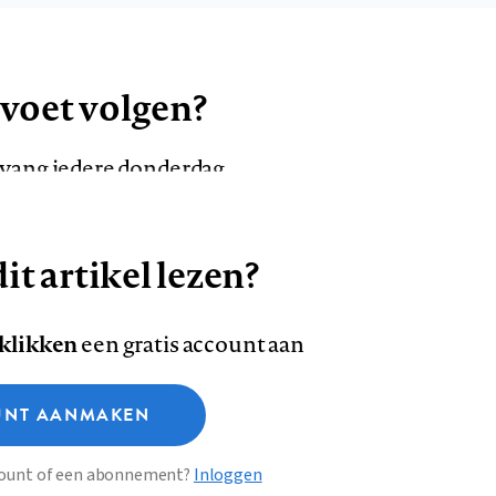
 voet volgen?
ntvang iedere donderdag
it artikel lezen?
VOLG ONS OP
AANMELDEN
Volg
Volg
 klikken
een gratis account aan
ons
ons
Deze site gebruikt cookies
op
op
NT AANMAKEN
Facebook
LinkedI
sclaimer
Privacy
About us
ccount of een abonnement?
Inloggen