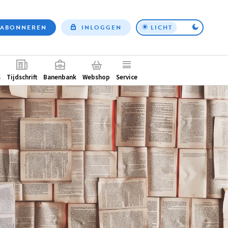
ABONNEREN
INLOGGEN
LICHT
Top
nav
ntair
s
Tijdschrift
Banenbank
Webshop
Service