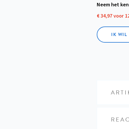
Neem het ken
€ 34,97 voor 
IK WI
ARTI
REAC