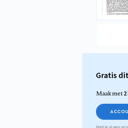
Gratis di
Maak met
2
ACCOU
Heb je al een a