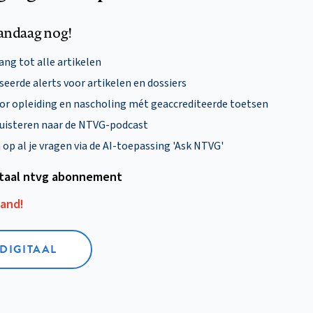
andaag nog!
ng tot alle artikelen
eerde alerts voor artikelen en dossiers
oor opleiding en nascholing mét geaccrediteerde toetsen
uisteren naar de NTVG-podcast
p al je vragen via de AI-toepassing 'Ask NTVG'
itaal ntvg abonnement
aand!
 DIGITAAL