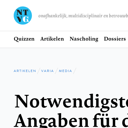
onafhankelijk, multidisciplinair en betrouw
Home
Quizzen
Artikelen
Nascholing
Dossiers
Hoofdnavigatie
ARTIKELEN
VARIA
MEDIA
Kruimelpad
Notwendigst
Angaben für 