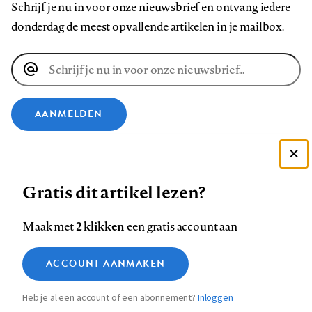
Schrijf je nu in voor onze nieuwsbrief en ontvang iedere
donderdag de meest opvallende artikelen in je mailbox.
E-
mailadres
AANMELDEN
VOLG ONS OP
Deze site gebruikt cookies
Gratis dit artikel lezen?
Zie onze cookie policy
Volg
Volg
Volg
Volg
Volg
Volg
ACCEPTEER AANBEVOLEN INSTELLINGEN
ons
ons
2 klikken
ons
ons
ons
ons
Maak met
een gratis account aan
op
op
op
op
op
op
Contact
Colofon
Disclaimer
Privacy
About us
Functionele cookies
Footer
ACCOUNT AANMAKEN
Facebook
LinkedIn
Bluesky
Instagram
YouTube
Pinterest
Medische vragen verdienen
Sluiten
Analytische cookies
betrouwbare antwoorden
navigation
Heb je al een account of een abonnement?
Inloggen
Marketing cookies
STEL ZE NU AAN ASK NTVG