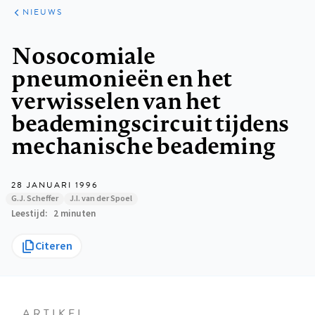
ARTIKELEN
HET
NIEUWS
KORT
Kruimelpad
Nosocomiale
pneumonieën en het
verwisselen van het
beademingscircuit tijdens
mechanische beademing
28 JANUARI 1996
G.J. Scheffer
J.I. van der Spoel
Leestijd
2 minuten
Citeren
ARTIKEL