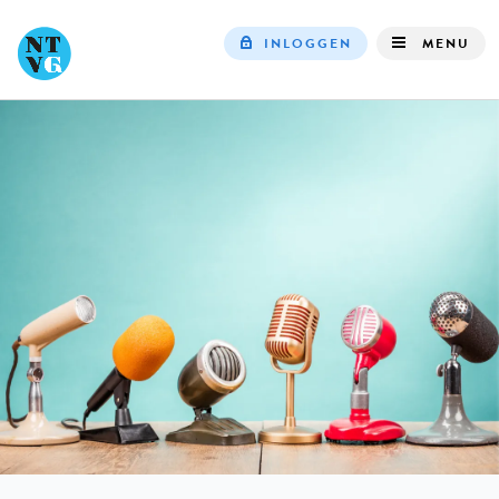
INLOGGEN
MENU
Top
navigation
IN